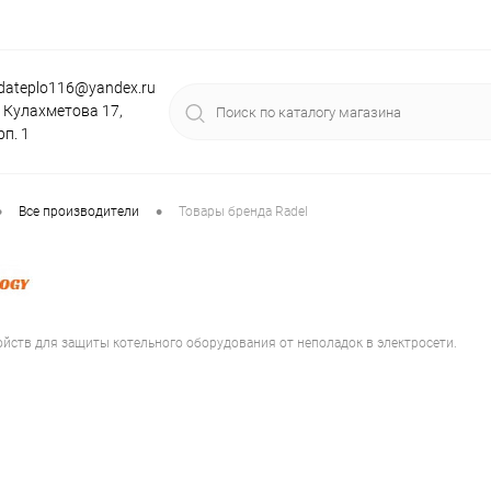
dateplo116@yandex.ru
. Кулахметова 17,
рп. 1
•
•
Все производители
Товары бренда Radel
йств для защиты котельного оборудования от неполадок в электросети.