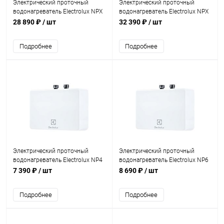
Электрический проточный
Электрический проточный
водонагреватель Electrolux NPX
водонагреватель Electrolux NPX
12-18 Sensomatic PRO
18-24 Sensomatic PRO
28 890 ₽
/ шт
32 390 ₽
/ шт
Подробнее
Подробнее
Электрический проточный
Электрический проточный
водонагреватель Electrolux NP4
водонагреватель Electrolux NP6
Aquatronic 2.0
Aquatronic 2.0
7 390 ₽
/ шт
8 690 ₽
/ шт
Подробнее
Подробнее