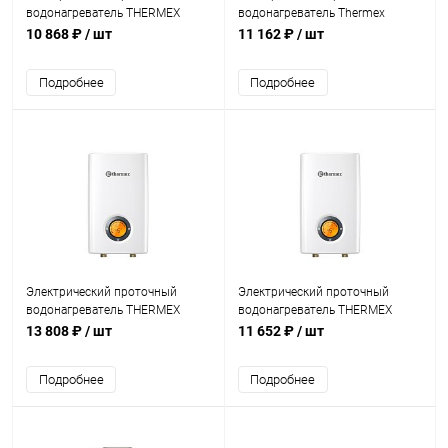
водонагреватель THERMEX
водонагреватель Thermex
Topflow 6000
Hudson 7000
10 868 ₽
/ шт
11 162 ₽
/ шт
Подробнее
Подробнее
Электрический проточный
Электрический проточный
водонагреватель THERMEX
водонагреватель THERMEX
Topflow 15000
Topflow 8000
13 808 ₽
/ шт
11 652 ₽
/ шт
Подробнее
Подробнее