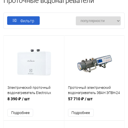
Проточные водонагреватели
Фильтр
Электрический проточный
Проточный электрический
водонагреватель Electrolux
водонагреватель ЭВАН ЭПВН-24
NPX4 Aquatronic Digital 2.0
8 390 ₽
/ шт
57 710 ₽
/ шт
Подробнее
Подробнее