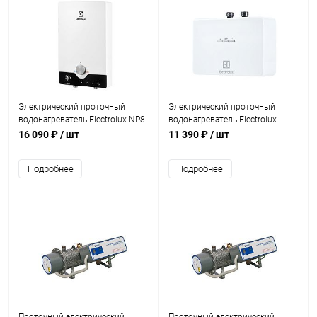
Электрический проточный
Электрический проточный
водонагреватель Electrolux NP8
водонагреватель Electrolux
FlowActive 2.0
NPX6 Aquatronic Digital 2.0
16 090 ₽
/ шт
11 390 ₽
/ шт
Подробнее
Подробнее