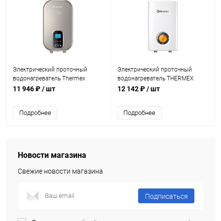
Электрический проточный
Электрический проточный
водонагреватель Thermex
водонагреватель THERMEX
Hudson 8500
Topflow 10000
11 946 ₽
/ шт
12 142 ₽
/ шт
Подробнее
Подробнее
Новости магазина
Свежие новости магазина
Подписаться