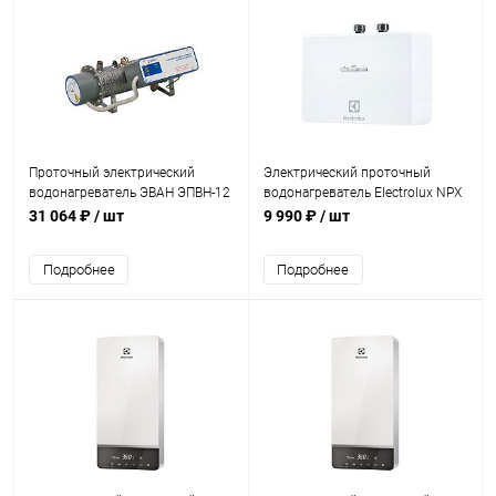
Проточный электрический
Электрический проточный
водонагреватель ЭВАН ЭПВН-12
водонагреватель Electrolux NPX
8 AQUATRONIC DIGITAL PRO
31 064 ₽
/ шт
9 990 ₽
/ шт
Подробнее
Подробнее