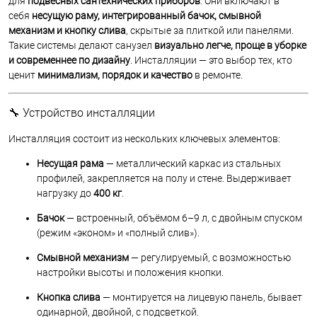
для
подвесных сантехнических приборов
. Они включают в
себя
несущую раму, интегрированный бачок, смывной
механизм и кнопку слива
, скрытые за плиткой или панелями.
Такие системы делают санузел
визуально легче, проще в уборке
и современнее по дизайну
. Инсталляции — это выбор тех, кто
ценит
минимализм, порядок и качество
в ремонте.
🔧 Устройство инсталляции
Инсталляция состоит из нескольких ключевых элементов:
Несущая рама
— металлический каркас из стальных
профилей, закрепляется на полу и стене. Выдерживает
нагрузку до
400 кг
.
Бачок
— встроенный, объёмом 6–9 л, с двойным спуском
(режим «эконом» и «полный слив»).
Смывной механизм
— регулируемый, с возможностью
настройки высоты и положения кнопки.
Кнопка слива
— монтируется на лицевую панель, бывает
одинарной, двойной, с подсветкой.