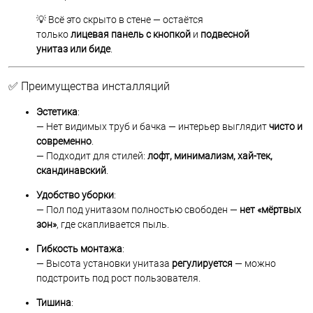
💡 Всё это скрыто в стене — остаётся
только
лицевая панель с кнопкой
и
подвесной
унитаз или биде
.
✅ Преимущества инсталляций
Эстетика
:
— Нет видимых труб и бачка — интерьер выглядит
чисто и
современно
.
— Подходит для стилей:
лофт, минимализм, хай-тек,
скандинавский
.
Удобство уборки
:
— Пол под унитазом полностью свободен —
нет «мёртвых
зон»
, где скапливается пыль.
Гибкость монтажа
:
— Высота установки унитаза
регулируется
— можно
подстроить под рост пользователя.
Тишина
: