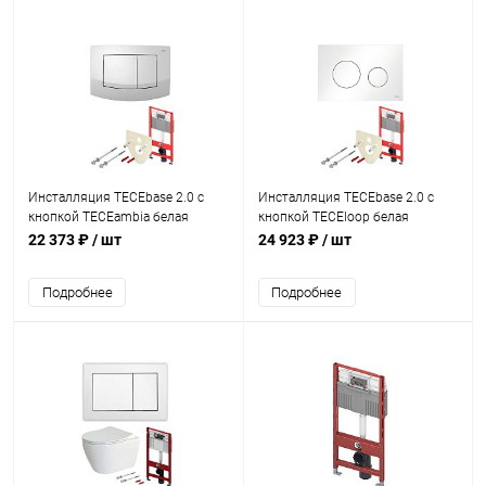
Инсталляция TECEbase 2.0 с
Инсталляция TECEbase 2.0 с
кнопкой ТЕСЕambia белая
кнопкой TECEloop белая
K440200
K440920
22 373 ₽
/ шт
24 923 ₽
/ шт
Подробнее
Подробнее