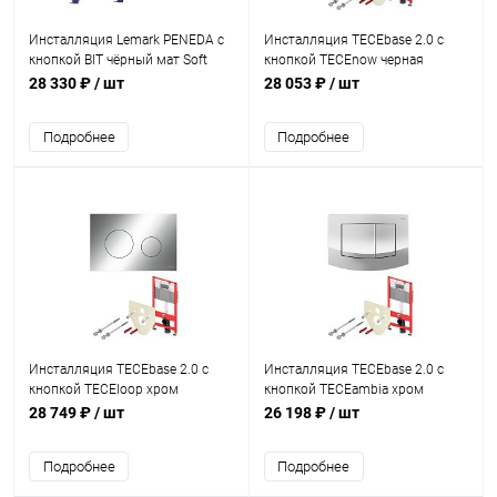
Инсталляция Lemark PENEDA с
Инсталляция TECEbase 2.0 с
кнопкой BIT чёрный мат Soft
кнопкой TECEnow черная
touch
глянцевая K440403
28 330 ₽
/ шт
28 053 ₽
/ шт
Подробнее
Подробнее
Инсталляция TECEbase 2.0 с
Инсталляция TECEbase 2.0 с
кнопкой ТЕСЕloop хром
кнопкой ТЕСЕambia хром
глянцевый K440921
глянцевый 9400405
28 749 ₽
/ шт
26 198 ₽
/ шт
Подробнее
Подробнее