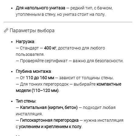
Для напольного унитаза
— редкий тип, с бачком,
утопленным в стену, но унитаз стоит на полу.
📏 Параметры выбора
Нагрузка
:
— Стандарт —
400 кг
, достаточно для любого
пользователя.
— Проверяйте сертификат — важно для безопасности.
Глубина монтажа
:
— От
110 до 160 мм
— зависит от толщины стены.
— Для тонких перегородок — выбирайте
компактные
модели (110–120 мм)
.
Тип стены
:
—
Капитальная (кирпич, бетон)
— подходит любая
инсталляция.
—
Гипсокартонная перегородка
— нужна инсталляция
с
усилением и креплением к полу
.