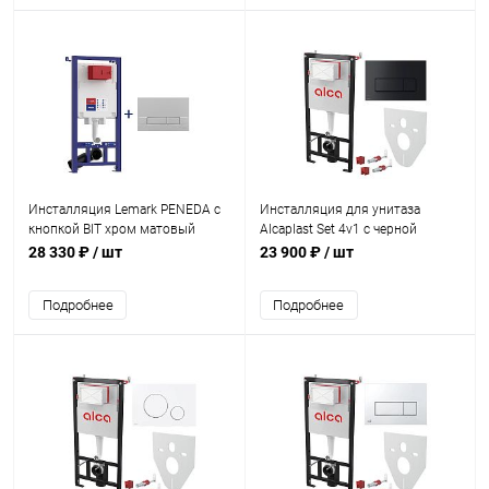
Инсталляция Lemark PENEDA с
Инсталляция для унитаза
кнопкой BIT хром матовый
Alcaplast Set 4v1 c черной
кнопкой M578-0001
28 330 ₽
/ шт
23 900 ₽
/ шт
Подробнее
Подробнее