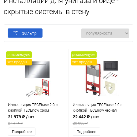
Инсталляции для унитаза и биде -
скрытые системы в стену
Фильтр
рекомендуем
рекомендуем
хит продаж
хит продаж
Инсталляция TECEbase 2.0 с
Инсталляция TECEbase 2.0 с
кнопкой ТЕСЕnow хром
кнопкой TECEnow черная
глянцевый 9400412
матовая K9400414
21 979 ₽
/ шт
22 442 ₽
/ шт
27 474 ₽
28 053 ₽
Подробнее
Подробнее