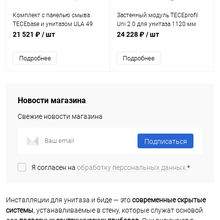
Комплект с панелью смыва
Застенный модуль TECEprofil
TECEbase и унитазом ULA 49
Uni 2.0 для унитаза 1120 мм
9300302
21 521 ₽
/ шт
24 228 ₽
/ шт
Подробнее
Подробнее
Новости магазина
Свежие новости магазина
Подписаться
Я согласен на
обработку персональных данных.
*
Инсталляции для унитаза и биде — это
современные скрытые
системы
, устанавливаемые в стену, которые служат основой