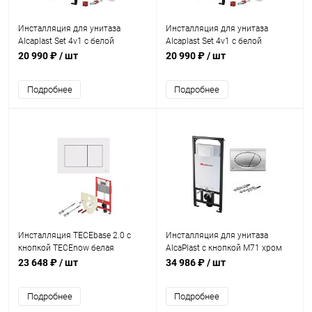
Инсталляция для унитаза
Инсталляция для унитаза
Alcaplast Set 4v1 c белой
Alcaplast Set 4v1 c белой
кнопкой M670-0001
кнопкой M570-0001
20 990 ₽
/ шт
20 990 ₽
/ шт
Подробнее
Подробнее
Инсталляция TECEbase 2.0 с
Инсталляция для унитаза
кнопкой ТЕСЕnow белая
AlcaPlast c кнопкой М71 хром
9400413
23 648 ₽
/ шт
34 986 ₽
/ шт
Подробнее
Подробнее