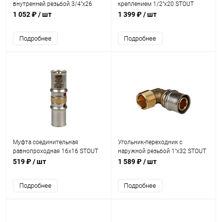
внутренней резьбой 3/4"х26
креплением 1/2"х20 STOUT
STOUT пресс
пресс
1 052 ₽
/ шт
1 399 ₽
/ шт
Подробнее
Подробнее
Муфта соединительная
Угольник-переходник с
равнопроходная 16х16 STOUT
наружной резьбой 1"х32 STOUT
пресс
пресс
519 ₽
/ шт
1 589 ₽
/ шт
Подробнее
Подробнее