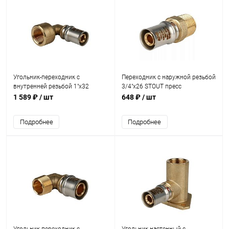
Угольник-переходник с
Переходник с наружной резьбой
внутренней резьбой 1"х32
3/4"х26 STOUT пресс
STOUT пресс
1 589 ₽
/ шт
648 ₽
/ шт
Подробнее
Подробнее