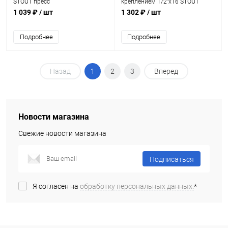
STOUT пресс
креплением 1/2"х16 STOUT
пресс
1 039 ₽
/ шт
1 302 ₽
/ шт
Подробнее
Подробнее
Назад
1
2
3
Вперед
Новости магазина
Свежие новости магазина
Подписаться
Я согласен на
обработку персональных данных.
*