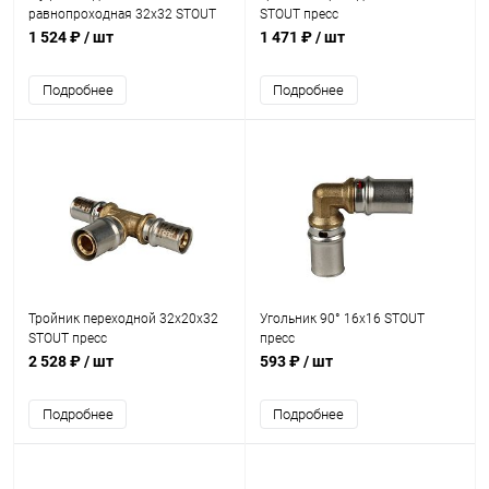
равнопроходная 32х32 STOUT
STOUT пресс
пресс
1 524 ₽
/ шт
1 471 ₽
/ шт
Подробнее
Подробнее
Тройник переходной 32х20х32
Угольник 90° 16х16 STOUT
STOUT пресс
пресс
2 528 ₽
/ шт
593 ₽
/ шт
Подробнее
Подробнее