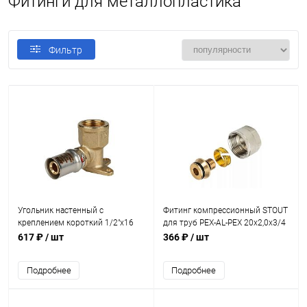
Фитинги для металлопластика
Фильтр
Угольник настенный с
Фитинг компрессионный STOUT
креплением короткий 1/2"х16
для труб PEX-AL-PEX 20х2,0х3/4
STOUT пресс
617 ₽
/ шт
366 ₽
/ шт
Подробнее
Подробнее