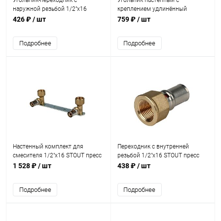
Угольник-переходник с
Угольник настенный с
наружной резьбой 1/2"х16
креплением удлинённый
STOUT пресс
1/2"х16 STOUT пресс
426 ₽
/ шт
759 ₽
/ шт
Подробнее
Подробнее
Настенный комплект для
Переходник с внутренней
смесителя 1/2"x16 STOUT пресс
резьбой 1/2"х16 STOUT пресс
1 528 ₽
/ шт
438 ₽
/ шт
Подробнее
Подробнее