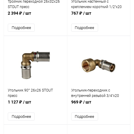
Тройник переходной 26х32х26
Угольник настенный с
STOUT пресс
креплением короткий 1/2"х20
STOUT пресс
2 394 ₽
/ шт
767 ₽
/ шт
Подробнее
Подробнее
Угольник 90° 26х26 STOUT
Угольник-переходник с
пресс
внутренней резьбой 3/4"х20
STOUT пресс
1 127 ₽
/ шт
969 ₽
/ шт
Подробнее
Подробнее