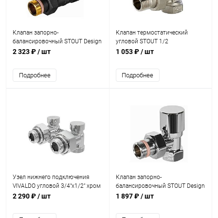
Клапан запорно-
Клапан термостатический
балансировочный STOUT Design
угловой STOUT 1/2
черный, прямой 1/2
2 323 ₽
/ шт
1 053 ₽
/ шт
Подробнее
Подробнее
Узел нижнего подключения
Клапан запорно-
VIVALDO угловой 3/4"х1/2" хром
балансировочный STOUT Design
хром, угловой 1/2
2 290 ₽
/ шт
1 897 ₽
/ шт