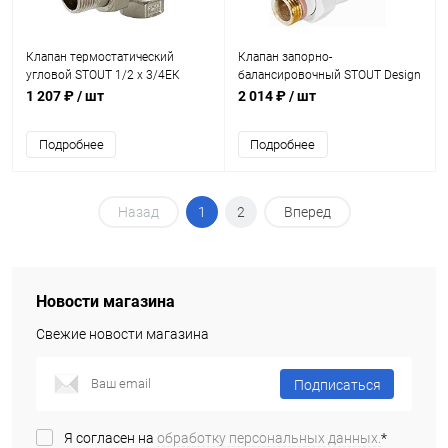
Клапан термостатический
Клапан запорно-
угловой STOUT 1/2 х 3/4ЕК
балансировочный STOUT Design
белый, прямой 1/2
1 207 ₽
/ шт
2 014 ₽
/ шт
Подробнее
Подробнее
Назад
1
2
Вперед
Новости магазина
Свежие новости магазина
Подписаться
Я согласен на
обработку персональных данных.
*