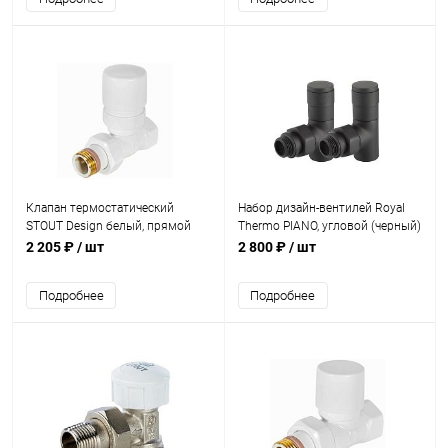
Клапан термостатический
Набор дизайн-вентилей Royal
STOUT Design белый, прямой
Thermo PIANO, угловой (черный)
1/2
1/2"
2 205 ₽
/ шт
2 800 ₽
/ шт
Подробнее
Подробнее