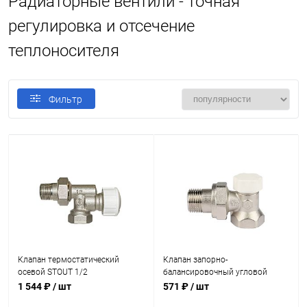
Радиаторные вентили - точная
регулировка и отсечение
теплоносителя
Фильтр
Клапан термостатический
Клапан запорно-
осевой STOUT 1/2
балансировочный угловой
STOUT 1/2
1 544 ₽
/ шт
571 ₽
/ шт