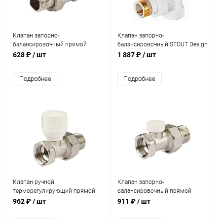
Клапан запорно-
Клапан запорно-
балансировочный прямой
балансировочный STOUT Design
STOUT 1/2
белый, угловой 1/2
628 ₽
/ шт
1 887 ₽
/ шт
Подробнее
Подробнее
Клапан ручной
Клапан запорно-
терморегулирующий прямой
балансировочный прямой
STOUT 3/4
STOUT 3/4
962 ₽
/ шт
911 ₽
/ шт