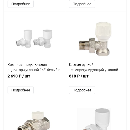
Подробнее
Подробнее
Комплект подключения
Клапан ручной
радиатора угловой 1/2" белый в
терморегулирующий угловой
блистере VIVALDO
STOUT 1/2
2 690 ₽
/ шт
618 ₽
/ шт
Подробнее
Подробнее