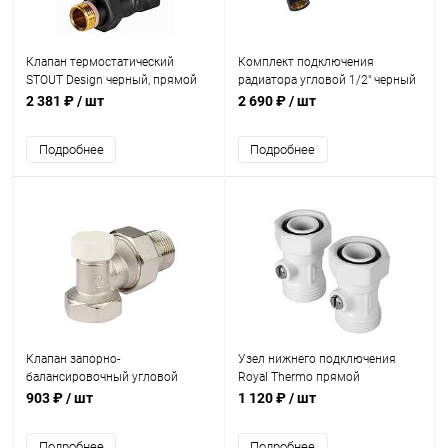
Клапан термостатический
Комплект подключения
STOUT Design черный, прямой
радиатора угловой 1/2" черный
1/2
в блистере VIVALDO
2 381 ₽
/ шт
2 690 ₽
/ шт
Подробнее
Подробнее
Клапан запорно-
Узел нижнего подключения
балансировочный угловой
Royal Thermo прямой
STOUT 3/4
раздельный 3/4х3/4ЕК (белый)
903 ₽
/ шт
1 120 ₽
/ шт
Подробнее
Подробнее