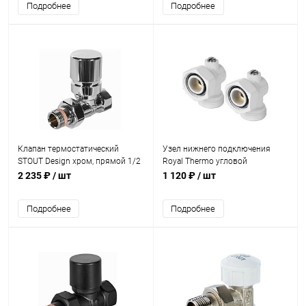
Подробнее
Подробнее
Клапан термостатический
Узел нижнего подключения
STOUT Design хром, прямой 1/2
Royal Thermo угловой
раздельный 3/4х3/4ЕК (белый)
2 235 ₽
/ шт
1 120 ₽
/ шт
Подробнее
Подробнее