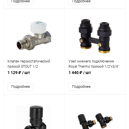
Подробнее
Подробнее
Клапан термостатический
Узел нижнего подключения
прямой STOUT 1/2
Royal Thermo прямой 1/2"х3/4"
EK (черный)
1 129 ₽
/ шт
1 440 ₽
/ шт
Подробнее
Подробнее