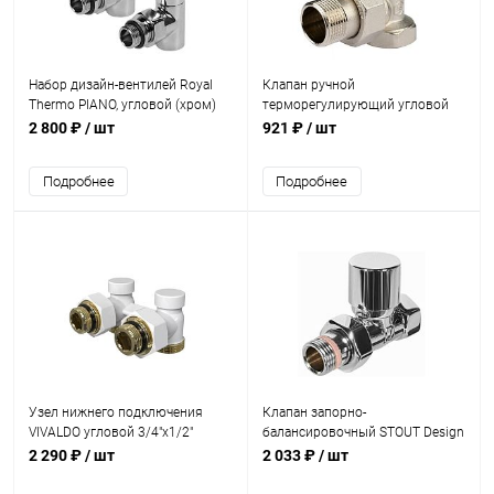
Набор дизайн-вентилей Royal
Клапан ручной
Thermo PIANO, угловой (хром)
терморегулирующий угловой
1/2"
STOUT 3/4
2 800 ₽
/ шт
921 ₽
/ шт
Подробнее
Подробнее
Узел нижнего подключения
Клапан запорно-
VIVALDO угловой 3/4"х1/2"
балансировочный STOUT Design
белый
хром, прямой 1/2
2 290 ₽
/ шт
2 033 ₽
/ шт