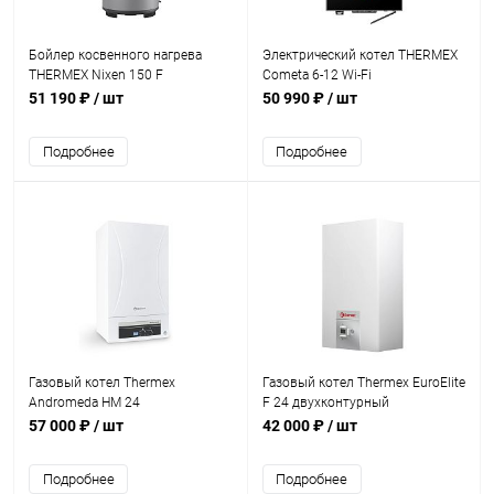
Бойлер косвенного нагрева
Электрический котел THERMEX
THERMEX Nixen 150 F
Cometa 6-12 Wi-Fi
51 190 ₽
/ шт
50 990 ₽
/ шт
Подробнее
Подробнее
Газовый котел Thermex
Газовый котел Thermex EuroElite
Andromeda HM 24
F 24 двухконтурный
двухконтурный
57 000 ₽
/ шт
42 000 ₽
/ шт
Подробнее
Подробнее