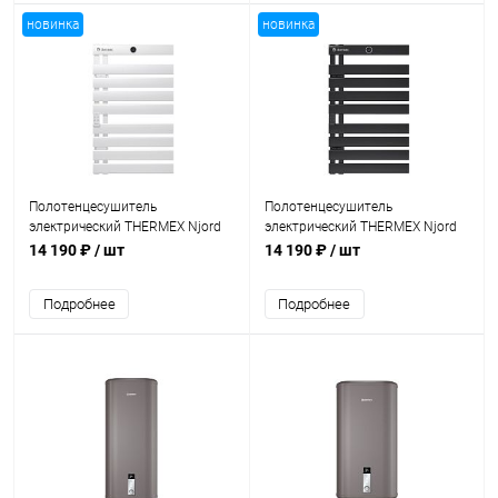
новинка
новинка
Полотенцесушитель
Полотенцесушитель
электрический THERMEX Njord
электрический THERMEX Njord
White, 425 Вт
Black, 425 Вт
14 190 ₽
/ шт
14 190 ₽
/ шт
Подробнее
Подробнее