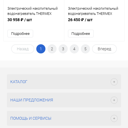
Электрический накопительный
Электрический накопительный
водонагреватель THERMEX
водонагреватель THERMEX
Bono 50 Wi-Fi
Bono 30 Wi-Fi
30 958 ₽
/ шт
26 450 ₽
/ шт
Подробнее
Подробнее
Назад
1
2
3
4
5
Вперед
КАТАЛОГ
НАШИ ПРЕДЛОЖЕНИЯ
ПОМОЩЬ И СЕРВИСЫ