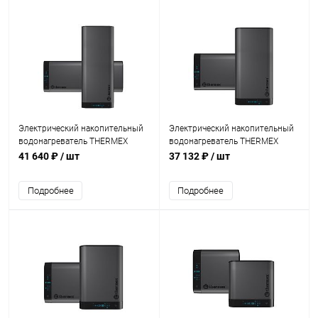
Электрический накопительный
Электрический накопительный
водонагреватель THERMEX
водонагреватель THERMEX
Bono 100 Wi-Fi
Bono 80 Wi-Fi
41 640 ₽
/ шт
37 132 ₽
/ шт
Подробнее
Подробнее