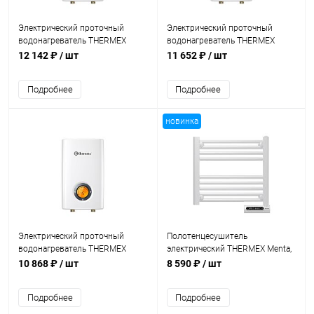
Электрический проточный
Электрический проточный
водонагреватель THERMEX
водонагреватель THERMEX
Topflow 10000
Topflow 8000
12 142 ₽
/ шт
11 652 ₽
/ шт
Подробнее
Подробнее
новинка
Электрический проточный
Полотенцесушитель
водонагреватель THERMEX
электрический THERMEX Menta,
Topflow 6000
300 Вт
10 868 ₽
/ шт
8 590 ₽
/ шт
Подробнее
Подробнее