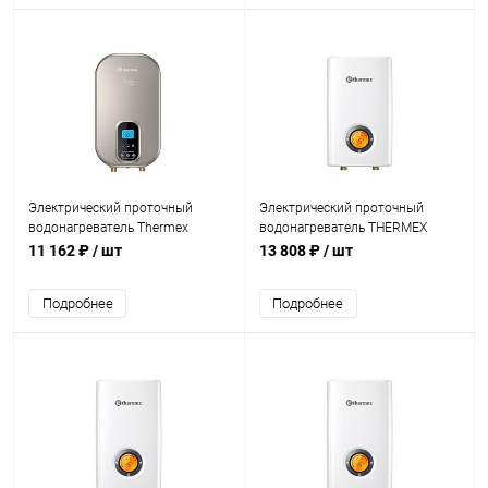
Электрический проточный
Электрический проточный
водонагреватель Thermex
водонагреватель THERMEX
Hudson 7000
Topflow 15000
11 162 ₽
/ шт
13 808 ₽
/ шт
Подробнее
Подробнее