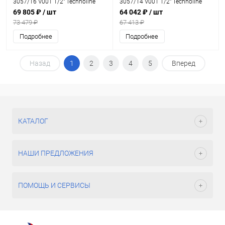
3057/16 V001 1/2" Technoline
3057/14 V001 1/2" Technoline
0325
0325
69 805 ₽
/ шт
64 042 ₽
/ шт
73 479 ₽
67 413 ₽
Подробнее
Подробнее
Назад
1
2
3
4
5
Вперед
КАТАЛОГ
НАШИ ПРЕДЛОЖЕНИЯ
ПОМОЩЬ И СЕРВИСЫ