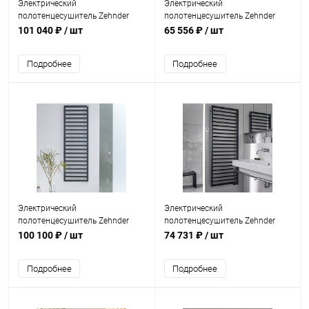
Электрический
Электрический
полотенцесушитель Zehnder
полотенцесушитель Zehnder
Forma Spa LFE-120-050/GD
Forma Spa LFE-120-050/GD
101 040 ₽
/ шт
65 556 ₽
/ шт
Черный
Белый
Подробнее
Подробнее
Электрический
Электрический
полотенцесушитель Zehnder
полотенцесушитель Zehnder
Quaro QAE-140-045/GD Черный
Subway SUBE-130-45/GD Черный
100 100 ₽
/ шт
74 731 ₽
/ шт
Подробнее
Подробнее