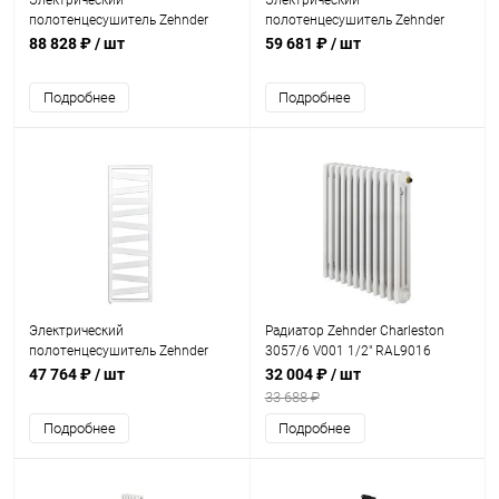
Электрический
Электрический
полотенцесушитель Zehnder
полотенцесушитель Zehnder
Metropolitan Spa METE-120-
Kazeane RK-130-050/GD Черный
88 828 ₽
/ шт
59 681 ₽
/ шт
050/GD Белый
Подробнее
Подробнее
Электрический
Радиатор Zehnder Charleston
полотенцесушитель Zehnder
3057/6 V001 1/2" RAL9016
Kazeane RK-130-050/GD Белый
47 764 ₽
/ шт
32 004 ₽
/ шт
33 688 ₽
Подробнее
Подробнее