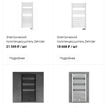
Электрический
Электрический
полотенцесушитель Zehnder
полотенцесушитель Zehnder
Aura PBEZ-120-50/MQ Белый
Aura PBEZ-090-50/MQ Белый
21 549 ₽
/ шт
18 668 ₽
/ шт
Подробнее
Подробнее