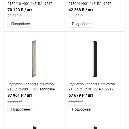
2180/10 V001 1/2" RAL9217
2180/4 V001 1/2" RAL9217
70 120 ₽
/ шт
42 268 ₽
/ шт
73 810 ₽
44 493 ₽
Подробнее
Подробнее
Радиатор Zehnder Charleston
Радиатор Zehnder Charleston
2180/12 V001 1/2" Technoline
2180/12 1270 1/2" RAL9217
0326
87 961 ₽
/ шт
67 679 ₽
/ шт
92 590 ₽
71 241 ₽
Подробнее
Подробнее