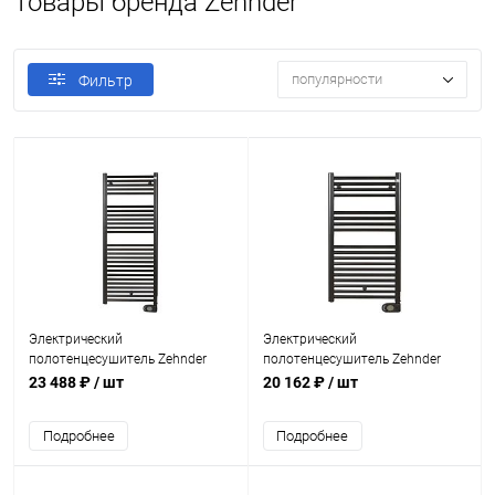
Товары бренда Zehnder
популярности
Фильтр
Электрический
Электрический
полотенцесушитель Zehnder
полотенцесушитель Zehnder
Aura PBEBZ-120-50/MQ Черный
Aura PBEBZ-090-50/MQ Черный
23 488 ₽
/ шт
20 162 ₽
/ шт
Подробнее
Подробнее