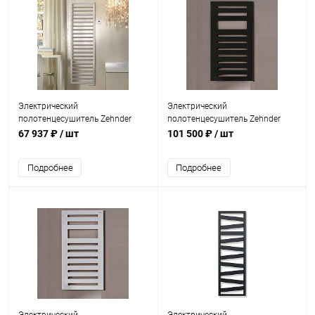
Электрический
Электрический
полотенцесушитель Zehnder
полотенцесушитель Zehnder
Subway SUBE-130-45/GD Белый
Metropolitan Spa METE-120-
67 937 ₽
/ шт
101 500 ₽
/ шт
050/GD Черный
Подробнее
Подробнее