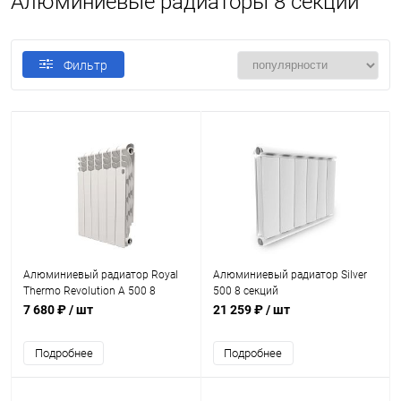
Алюминиевые радиаторы 8 секций
Фильтр
Алюминиевый радиатор Royal
Алюминиевый радиатор Silver
Thermo Revolution A 500 8
500 8 секций
секций
7 680 ₽
/ шт
21 259 ₽
/ шт
Подробнее
Подробнее