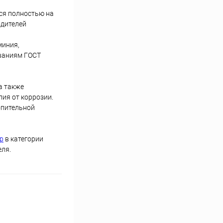
ся полностью на
одителей
миния,
ованиям ГОСТ
а также
ия от коррозии.
опительной
р
в категории
еля.