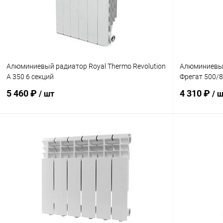
В избранное
заказ 3-5 дней
В избранн
Алюминиевый радиатор Royal Thermo Revolution
Алюминиевый
A 350 6 секций
Фрегат 500/8
5 460 ₽
4 310 ₽
/ шт
/ 
В корзину
Купить в 1 клик
Сравнение
Купить в 1
В избранное
заказ 3-5 дней
В избранн