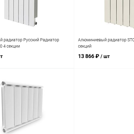
ое
заказ 3-5 дней
В избранное
 радиатор Русский Радиатор
Алюминиевый радиатор STO
0 4 секции
секций
13 866 ₽
шт
/ шт
В корзину
В корз
 клик
Сравнение
Купить в 1 клик
ое
заказ 3-5 дней
В избранное