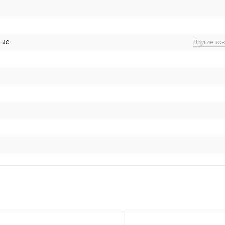
ные
Другие то