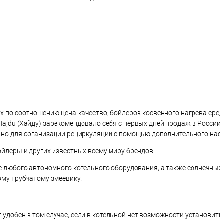
их по соотношению цена-качество, бойлеров косвенного нагрева ср
 Hajdu (Хайду) зарекомендовало себя с первых дней продаж в Росси
но для организации рециркуляции с помощью дополнительного нас
бойлеры и других известных всему миру брендов.
ве любого автономного котельного оборудования, а также солнечных
му трубчатому змеевику.
 удобен в том случае, если в котельной нет возможности установить