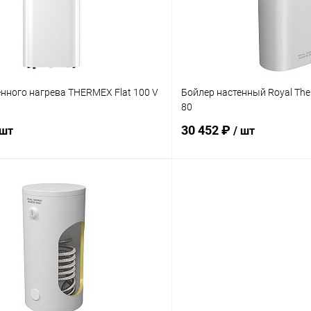
ое
заказ 3-5 дней
В избранное
нного нагрева THERMEX Flat 100 V
Бойлер настенный Royal Th
80
30 452 ₽
 шт
/ шт
В корзину
В корз
 клик
Сравнение
Купить в 1 клик
ое
заказ 3-5 дней
В избранное