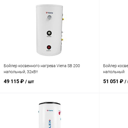
Бойлер косвенного нагрева Viena SB 200
Бойлер косв
напольный, 32кВт
напольный
49 115 ₽
51 051 ₽
/ шт
/
В корзину
Купить в 1 клик
Сравнение
Купить в 1