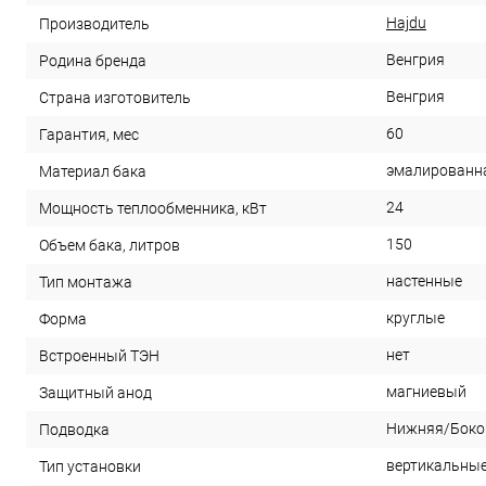
Hajdu
Производитель
Венгрия
Родина бренда
Венгрия
Страна изготовитель
60
Гарантия, мес
эмалированн
Материал бака
24
Мощность теплообменника, кВт
150
Объем бака, литров
настенные
Тип монтажа
круглые
Форма
нет
Встроенный ТЭН
магниевый
Защитный анод
Нижняя/Боко
Подводка
вертикальны
Тип установки