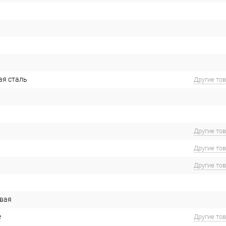
ая сталь
Другие то
Другие то
Другие то
Другие то
вая
е
Другие то