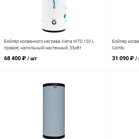
В избранное
заказ 3-5 дней
В избранн
Бойлер косвенного нагрева Viena WTD 150 L
Бойлер косве
правое, напольный/настенный, 35кВт
Combi
68 400 ₽
31 090 ₽
/ шт
/
В корзину
Купить в 1 клик
Сравнение
Купить в 1
В избранное
заказ 3-5 дней
В избранн