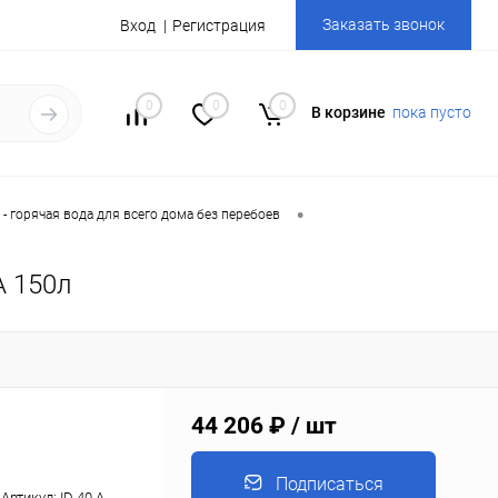
Заказать звонок
Вход
Регистрация
0
0
0
В корзине
пока пусто
•
- горячая вода для всего дома без перебоев
A 150л
44 206 ₽
/ шт
Подписаться
Артикул:
ID 40 A