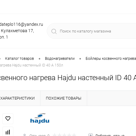
dateplo116@yandex.ru
. Кулахметова 17,
рп. 1
•
•
•
Каталог товаров
Водонагреватели
Бойлеры косвенного нагрева 
агрева Hajdu настенный ID 40 A 150л
венного нагрева Hajdu настенный ID 40 
ХАРАКТЕРИСТИКИ
ПОХОЖИЕ ТОВАРЫ
Отзывов: 0
Добавить отзыв