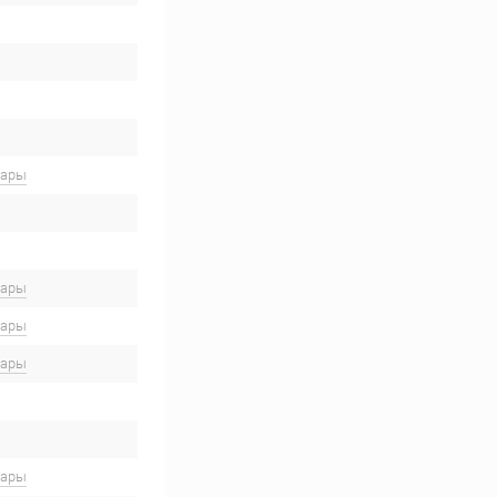
вары
вары
вары
вары
вары