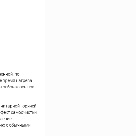
ченной, по
е время нагрева
отребовалось при
анитарной горячей
ффект самоочистки
мление
нию с обычными