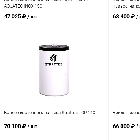
AQUATEC INOX 150
правое, нап
47 025 ₽
68 400 ₽
/ шт
/
В корзину
Купить в 1 клик
Сравнение
Купить в 1
В избранное
заказ 3-5 дней
В избранн
Бойлер косвенного нагрева Strattos TOP 160
Бойлер косве
70 100 ₽
66 000 ₽
/ шт
/