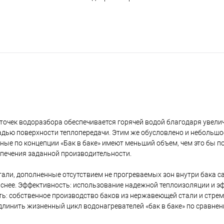
 точек водоразбора обеспечивается горячей водой благодаря увели
дью поверхности теплопередачи. Этим же обусловлено и небольшо
ые по концепции «Бак в баке» имеют меньший объем, чем это бы п
печения заданной производительности.
ли, дополненные отсутствием не прогреваемых зон внутри бака с
паснее. Эффективность: использование надежной теплоизоляции и э
ть: собственное производство баков из нержавеющей стали и стре
длинить жизненный цикл водонагревателей «бак в баке» по сравне