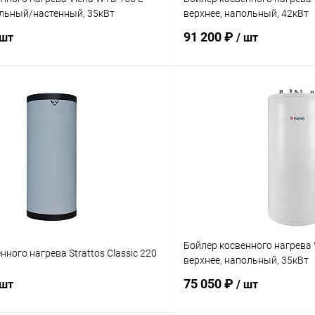
ольный/настенный, 35кВт
верхнее, напольный, 42кВт
91 200 ₽
 шт
/ шт
В корзину
В корз
 клик
Сравнение
Купить в 1 клик
ое
заказ 3-5 дней
В избранное
Бойлер косвенного нагрева
нного нагрева Strattos Classic 220
верхнее, напольный, 35кВт
75 050 ₽
 шт
/ шт