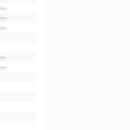
вары
вары
вары
вары
вары