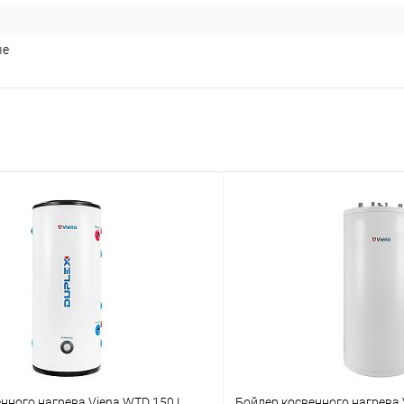
ые
нного нагрева Viena WTD 150 L
Бойлер косвенного нагрева