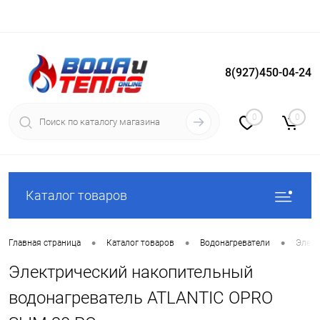
8(927)450-04-24
Вход
Регистрация
0
0
Каталог товаров
•
•
•
Главная страница
Каталог товаров
Водонагреватели
Элект
Электрический накопительный
водонагреватель ATLANTIC OPRO