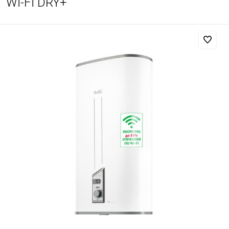
WI-FI DRY+