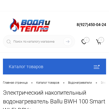
8(927)450-04-24
Вход
Регистрация
0
0
Каталог товаров
•
•
•
Главная страница
Каталог товаров
Водонагреватели
Элект
Электрический накопительный
водонагреватель Ballu BWH 100 Smart