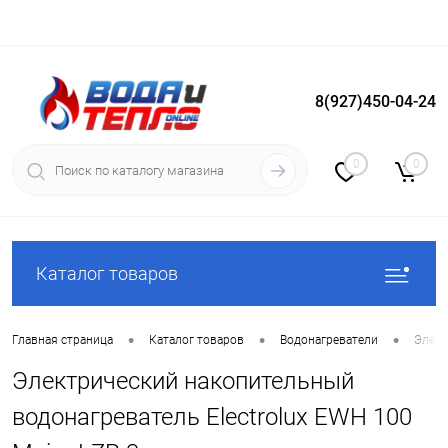
8(927)450-04-24
Вход
Регистрация
0
0
Каталог товаров
•
•
•
Главная страница
Каталог товаров
Водонагреватели
Элект
Электрический накопительный
водонагреватель Electrolux EWH 100