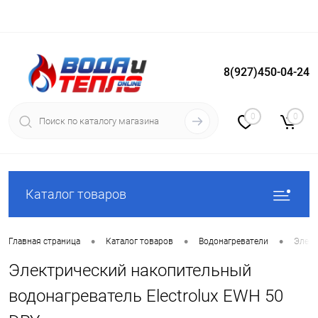
8(927)450-04-24
Вход
Регистрация
0
0
Каталог товаров
•
•
•
Главная страница
Каталог товаров
Водонагреватели
Элект
Электрический накопительный
водонагреватель Electrolux EWH 50