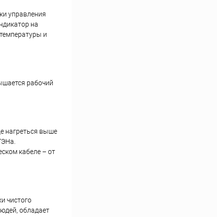
чки управления
ндикатор на
 температуры и
вышается рабочий
де нагреться выше
ТЭНа.
ском кабеле – от
ки чистого
людей, обладает