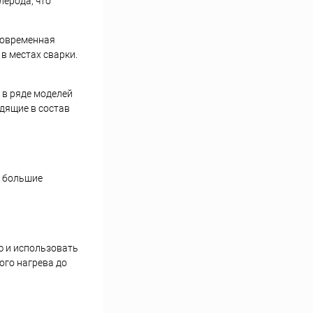
лерода, что
 Современная
в местах сварки.
 в ряде моделей
дящие в состав
т большие
ю и использовать
ого нагрева до