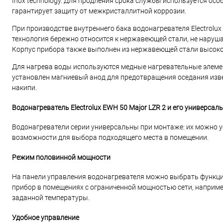
Inox technology. Для продления срока службы используется ос
гарантирует защиту от межкристаллитной коррозии.
При производстве внутреннего бака водонагревателя Electrolu
технология бережно относится к нержавеющей стали, не наруша
Корпус прибора также выполнен из нержавеющей стали высоко
Для нагрева воды используются медные нагревательные элемен
установлен магниевый анод для предотвращения оседания изве
накипи.
Водонагреватель Electrolux EWH 50 Major LZR 2 и его универсал
Водонагреватели серии универсальны при монтаже: их можно ус
возможности для выбора подходящего места в помещении.
Режим половинной мощности
На панели управления водонагревателя можно выбрать функци
прибор в помещениях с ограниченной мощностью сети, наприме
заданной температуры.
Удобное управление