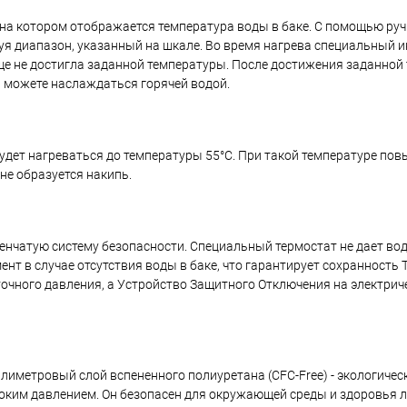
, на котором отображается температура воды в баке. С помощью ру
я диапазон, указанный на шкале. Во время нагрева специальный и
 еще не достигла заданной температуры. После достижения заданной
ы можете наслаждаться горячей водой.
удет нагреваться до температуры 55°С. При такой температуре по
не образуется накипь.
упенчатую систему безопасности. Специальный термостат не дает во
ент в случае отсутствия воды в баке, что гарантирует сохранность 
очного давления, а Устройство Защитного Отключения на электриче
иметровый слой вспененного полиуретана (CFC-Free) - экологичес
соким давлением. Он безопасен для окружающей среды и здоровья 