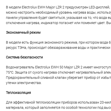
В модели Electrolux EWH Major LZR 2 предусмотрен LED-дисплей
можно настроить необходимый уровень нагрева воды, использу
панели управления будет светиться, указывая на то, что вода
отключения нагрева, индикатор погаснет или поменяет цвет. В
Экономичный режим
В модели есть функция экономного режима, при котором вода б
ресурс ТЭНа, происходит обеззараживание воды и практически 
Система безопасности
Водонагреватель Electrolux EWH 50 Major LZR 2 имеет многост
75°C. Защита от сухого нагрева отключает нагревательный элем
Предохранительный сливной клапан уберегает прибор от избыт
утечки электричества.
Теплоизоляция
Для эффективной теплоизоляции приборов использован 20-милл
материала, который заполняется по особой технологии под вы