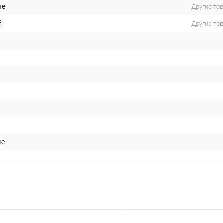
ые
Другие то
й
Другие то
ые