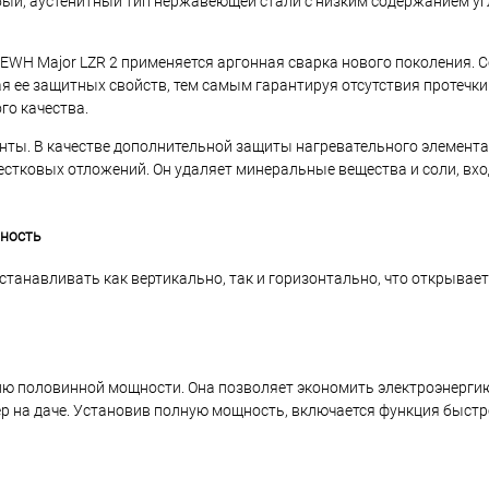
обый, аустенитный тип нержавеющей стали с низким содержанием уг
x EWH Major LZR 2 применяется аргонная сварка нового поколения.
я ее защитных свойств, тем самым гарантируя отсутствия протечки 
го качества.
ты. В качестве дополнительной защиты нагревательного элемента
стковых отложений. Он удаляет минеральные вещества и соли, вхо
ьность
танавливать как вертикально, так и горизонтально, что открывае
ю половинной мощности. Она позволяет экономить электроэнерги
р на даче. Установив полную мощность, включается функция быстр