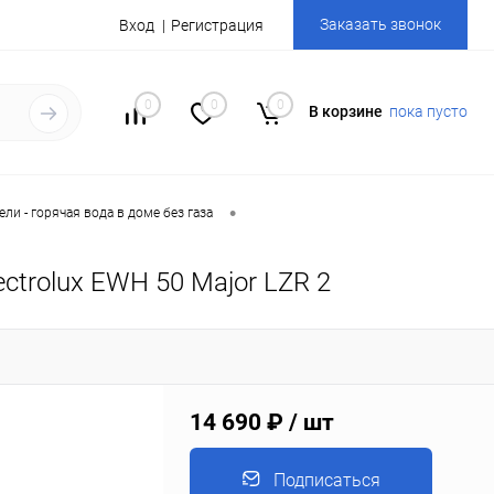
Заказать звонок
Вход
Регистрация
0
0
0
В корзине
пока пусто
•
ли - горячая вода в доме без газа
ctrolux EWH 50 Major LZR 2
14 690 ₽
/ шт
Подписаться