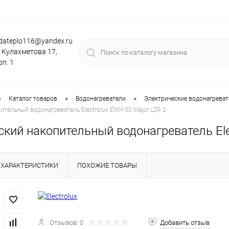
dateplo116@yandex.ru
. Кулахметова 17,
рп. 1
•
•
•
Каталог товаров
Водонагреватели
Электрические водонагревате
ительный водонагреватель Electrolux EWH 50 Major LZR 2
кий накопительный водонагреватель Ele
ХАРАКТЕРИСТИКИ
ПОХОЖИЕ ТОВАРЫ
Отзывов: 0
Добавить отзыв