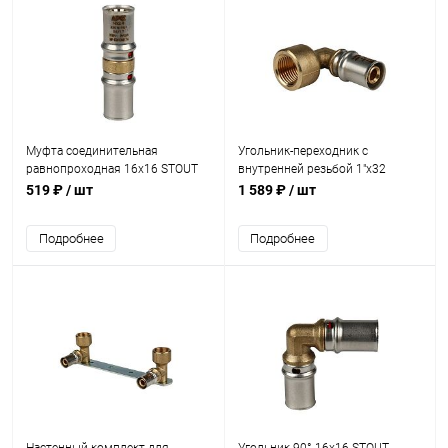
Муфта соединительная
Угольник-переходник с
равнопроходная 16х16 STOUT
внутренней резьбой 1"х32
пресс
STOUT пресс
519 ₽
/ шт
1 589 ₽
/ шт
Подробнее
Подробнее