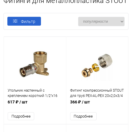
Фитинги для металлопластика STOUT
Фильтр
Угольник настенный с
Фитинг компрессионный STOUT
креплением короткий 1/2"х16
для труб PEX-AL-PEX 20х2,0х3/4
STOUT пресс
617 ₽
/ шт
366 ₽
/ шт
Подробнее
Подробнее