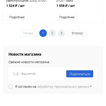
равнопроходная 32х32 STOUT
STOUT пресс
пресс
1 524 ₽
/ шт
1 458 ₽
/ шт
Подробнее
Подробнее
Назад
1
2
3
Вперед
Новости магазина
Свежие новости магазина
Подписаться
Я согласен на
обработку персональных данных.
*