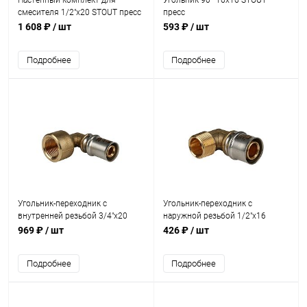
Настенный комплект для
Угольник 90° 16х16 STOUT
смесителя 1/2"x20 STOUT пресс
пресс
1 608 ₽
/ шт
593 ₽
/ шт
Подробнее
Подробнее
Угольник-переходник с
Угольник-переходник с
внутренней резьбой 3/4"х20
наружной резьбой 1/2"х16
STOUT пресс
STOUT пресс
969 ₽
/ шт
426 ₽
/ шт
Подробнее
Подробнее