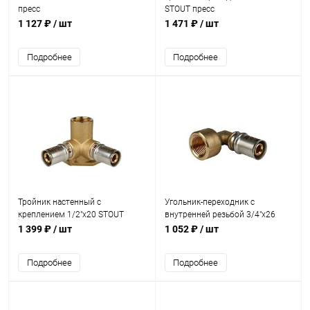
пресс
STOUT пресс
1 127 ₽
/ шт
1 471 ₽
/ шт
Подробнее
Подробнее
Тройник настенный с
Угольник-переходник с
креплением 1/2"х20 STOUT
внутренней резьбой 3/4"х26
пресс
STOUT пресс
1 399 ₽
/ шт
1 052 ₽
/ шт
Подробнее
Подробнее