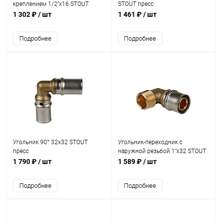
креплением 1/2"х16 STOUT
STOUT пресс
пресс
1 302 ₽
/ шт
1 461 ₽
/ шт
Подробнее
Подробнее
Угольник 90° 32х32 STOUT
Угольник-переходник с
пресс
наружной резьбой 1"х32 STOUT
пресс
1 790 ₽
/ шт
1 589 ₽
/ шт
Подробнее
Подробнее