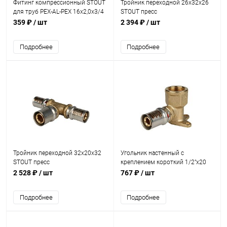
Фитинг компрессионный STOUT
Тройник переходной 26х32х26
для труб PEX-AL-PEX 16х2,0х3/4
STOUT пресс
359 ₽
/ шт
2 394 ₽
/ шт
Подробнее
Подробнее
Тройник переходной 32х20х32
Угольник настенный с
STOUT пресс
креплением короткий 1/2"х20
STOUT пресс
2 528 ₽
/ шт
767 ₽
/ шт
Подробнее
Подробнее