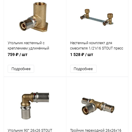
Угольник настенный с
Настенный комплект для
креплением удлинённый
смесителя 1/2"x16 STOUT пресс
1/2"х16 STOUT пресс
759 ₽
/ шт
1 528 ₽
/ шт
Подробнее
Подробнее
Угольник 90° 26х26 STOUT
Тройник переходной 26х26х16