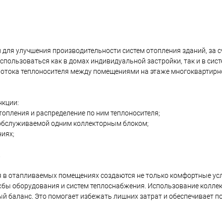
для улучшения производительности систем отопления зданий, за 
спользоваться как в домах индивидуальной застройки, так и в сис
 потока теплоносителя между помещениями на этаже многоквартирн
кции:
топления и распределение по ним теплоносителя;
, обслуживаемой одним коллекторным блоком;
иях;
.
 в отапливаемых помещениях создаются не только комфортные ус
жбы оборудования и систем теплоснабжения. Использование колле
ый баланс. Это помогает избежать лишних затрат и обеспечивает