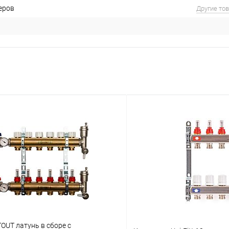
еров
Другие то
OUT латунь в сборе с