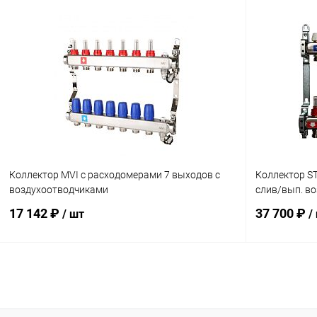
В корзину
Купить в 1 клик
Сравнение
Купить в 1
В избранное
заказ 3-5 дней
В избранн
Коллектор MVI с расходомерами 7 выходов с
Коллектор S
воздухоотводчиками
слив/вып. во
17 142 ₽
37 700 ₽
/ шт
/
В корзину
Купить в 1 клик
Сравнение
Купить в 1