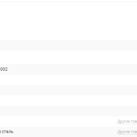
0002
Другие то
 сталь
Другие то