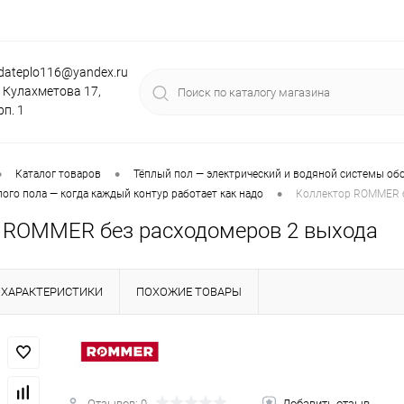
dateplo116@yandex.ru
. Кулахметова 17,
рп. 1
•
•
Каталог товаров
Тёплый пол — электрический и водяной системы об
•
ого пола — когда каждый контур работает как надо
Коллектор ROMMER б
 ROMMER без расходомеров 2 выхода
ХАРАКТЕРИСТИКИ
ПОХОЖИЕ ТОВАРЫ
Отзывов: 0
Добавить отзыв