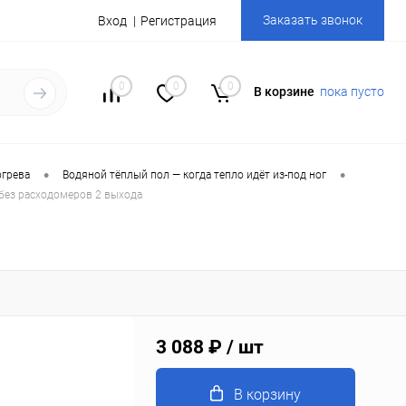
Заказать звонок
Вход
Регистрация
0
0
0
В корзине
пока пусто
•
•
огрева
Водяной тёплый пол — когда тепло идёт из-под ног
ез расходомеров 2 выхода
3 088 ₽
/ шт
В корзину