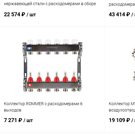
нержавеющей стали с расходомерами в сборе
расходомера
10 выходов
22 574 ₽
43 414 ₽
/ шт
/
В корзину
Купить в 1 клик
Сравнение
Купить в 1
В избранное
заказ 3-5 дней
В избранн
Коллектор ROMMER с расходомерами 6
Коллектор M
выходов
воздухоотво
7 271 ₽
19 109 ₽
/ шт
/