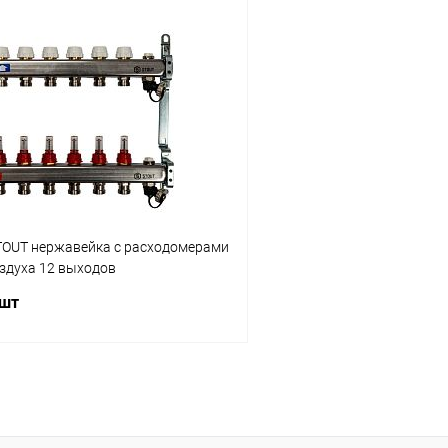
В корзину
В корз
 клик
Сравнение
Купить в 1 клик
ое
заказ 3-5 дней
В избранное
TOUT нержавейка с расходомерами
здуха 12 выходов
 шт
В корзину
 клик
Сравнение