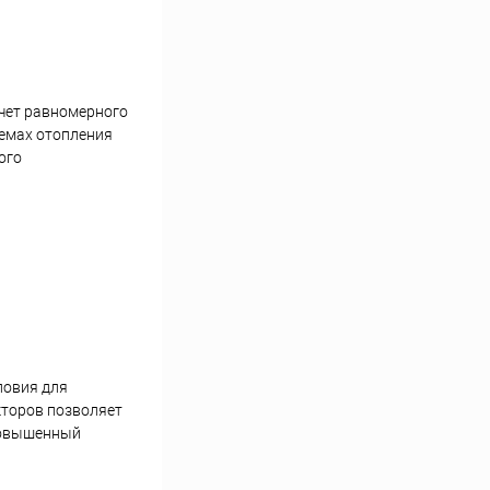
счет равномерного
темах отопления
ого
ловия для
кторов позволяет
 повышенный