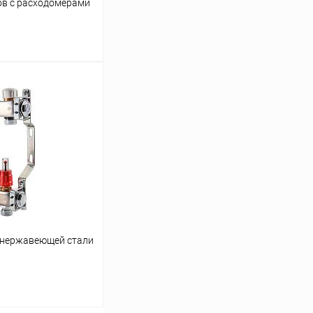
дов с расходомерами
ину
Сравнение
заказ 3-5 дней
з нержавеющей стали