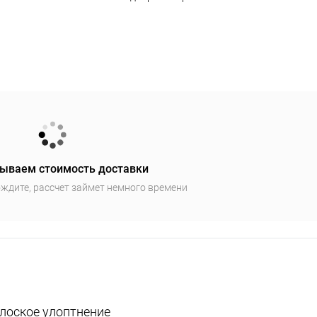
ываем стоимость доставки
ждите, рассчет займет немного времени
плоское улоптнение