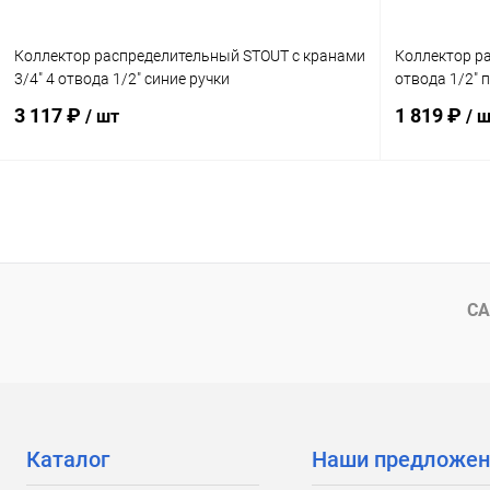
Коллектор распределительный STOUT с кранами
Коллектор р
3/4" 4 отвода 1/2" синие ручки
отвода 1/2" 
3 117 ₽
1 819 ₽
/ шт
/ 
В корзину
Купить в 1 клик
Сравнение
Купить в 1
В избранное
заказ 3-5 дней
В избранн
СА
Каталог
Наши предложен