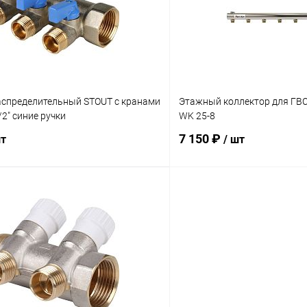
ое
В наличии
В избранное
аспределительный STOUT с кранами
Этажный коллектор для ГВ
/2" синие ручки
WK 25-8
7 150 ₽
шт
/ шт
В корзину
В корз
 клик
Сравнение
Купить в 1 клик
ое
заказ 3-5 дней
В избранное