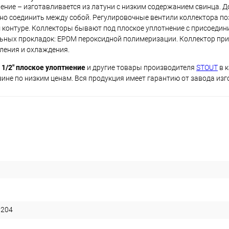
нение – изготавливается из латуни с низким содержанием свинца. 
жно соединить между собой. Регулировочные вентили коллектора п
 контуре. Коллекторы бывают под плоское уплотнение с присоеди
ельных прокладок: EPDM пероксидной полимеризации. Коллектор пр
пления и охлаждения.
1/2" плоское улоптнение
и другие товары производителя
STOUT
в к
ине по низким ценам. Вся продукция имеет гарантию от завода изг
1204