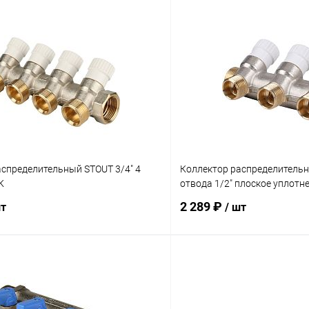
аспределительный STOUT 3/4" 4
Коллектор распределительн
К
отвода 1/2" плоское уплотн
2 289 ₽
шт
/ шт
В корзину
В корз
 клик
Сравнение
Купить в 1 клик