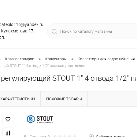
dateplo116@yandex.ru
. Кулахметова 17,
рп. 1
•
•
•
Каталог товаров
Коллекторы
Коллекторы для водоснабжения -
щий STOUT 1" 4 отвода 1/2" плоское уплотнение
регулирующий STOUT 1" 4 отвода 1/2" п
ХАРАКТЕРИСТИКИ
ПОХОЖИЕ ТОВАРЫ
Отзывов: 0
Добавить отзыв