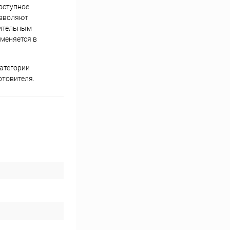
Доступное
озволяют
нительным
именяется в
атегории
отовителя.