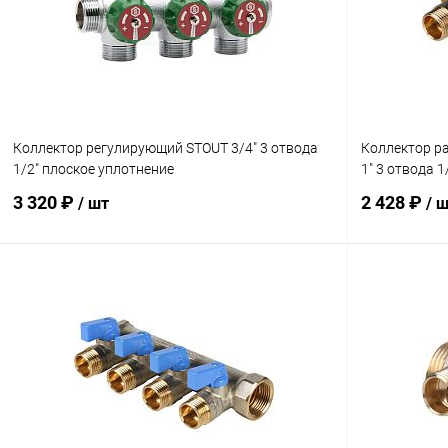
В избранное
заказ 3-5 дней
В избранн
Коллектор регулирующий STOUT 3/4" 3 отвода
Коллектор р
1/2" плоское уплотнение
1" 3 отвода 1
3 320 ₽
2 428 ₽
/ шт
/ 
В корзину
Купить в 1 клик
Сравнение
Купить в 1
В избранное
заказ 3-5 дней
В избранн