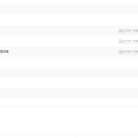
Другие то
Другие то
еров
Другие то