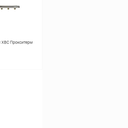
заказ 3-5 дней
С ХВС Прокситерм
ину
Сравнение
заказ 3-5 дней