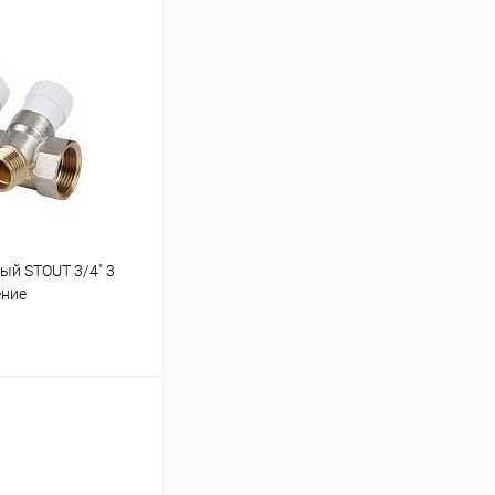
ый STOUT 3/4" 3
ение
ину
Сравнение