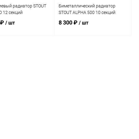
евый радиатор STOUT
Биметаллический радиатор
0 12 секций
STOUT ALPHA 500 10 секций
 ₽
8 300 ₽
/ шт
/ шт
В корзину
В корзину
ь в 1 клик
Сравнение
Купить в 1 клик
Сравнение
ранное
заказ 3-5
В избранное
заказ 3-5
дней
дней