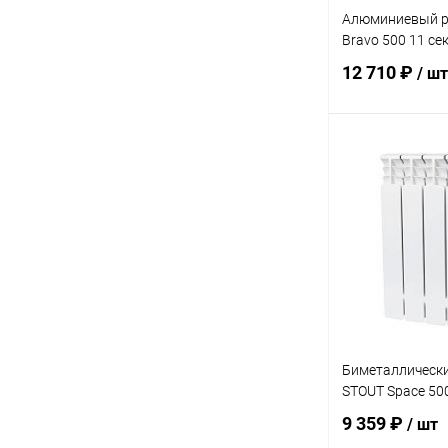
Алюминиевый р
Bravo 500 11 се
12 710 ₽
/ шт
В 
Купить в 1 кл
В избранное
Биметаллическ
STOUT Space 500
9 359 ₽
/ шт