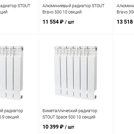
адиатор STOUT
Алюминиевый радиатор STOUT
Алюмини
кций
Bravo 500 10 секций
Bravo 35
11 554 ₽
13 518
/ шт
корзину
В корзину
ик
Сравнение
Купить в 1 клик
Сравнение
Купит
заказ 3-5
В избранное
заказ 3-5
В изб
дней
дней
ий радиатор
Биметаллический радиатор
 9 секций
STOUT Space 500 10 секций
10 399 ₽
/ шт