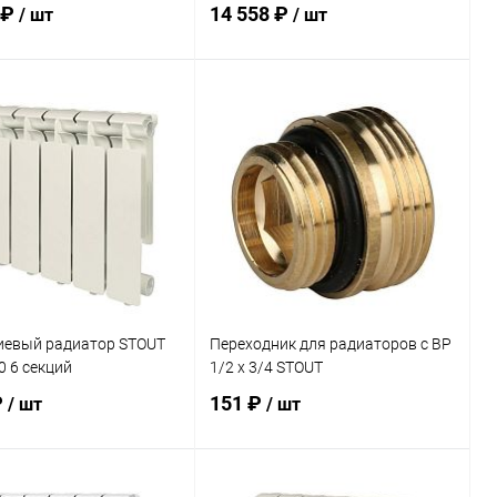
 ₽
14 558 ₽
/ шт
/ шт
В корзину
В корзину
ь в 1 клик
Сравнение
Купить в 1 клик
Сравнение
ранное
заказ 3-5
В избранное
заказ 3-5
дней
дней
евый радиатор STOUT
Переходник для радиаторов с ВР
0 6 секций
1/2 х 3/4 STOUT
₽
151 ₽
/ шт
/ шт
В корзину
В корзину