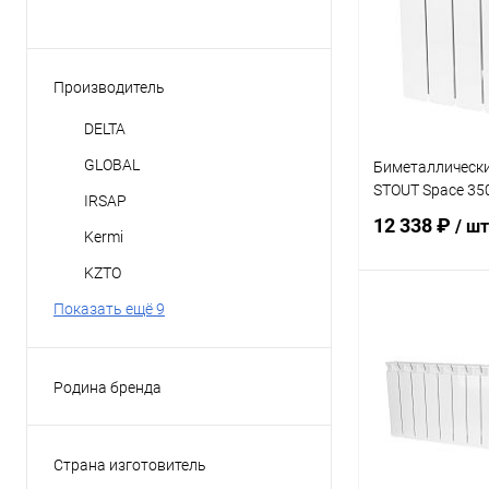
Производитель
DELTA
GLOBAL
Биметаллическ
STOUT Space 35
IRSAP
12 338 ₽
/ шт
Kermi
KZTO
Показать ещё 9
В 
Купить в 1 кл
Родина бренда
Германия
В избранное
Италия
Страна изготовитель
Китай