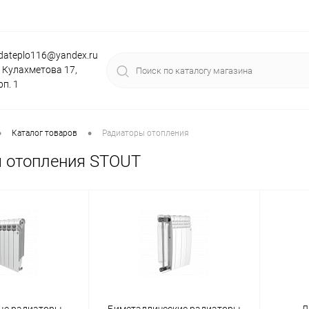
dateplo116@yandex.ru
. Кулахметова 17,
рп. 1
•
•
Каталог товаров
Радиаторы отопления
 отопления STOUT
ые радиаторы
Биметаллические радиаторы
Д