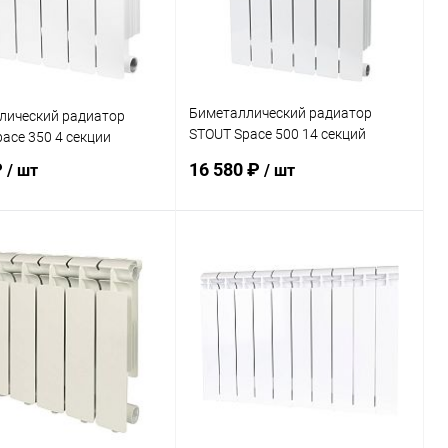
дней
дней
Биметаллический радиатор
лический радиатор
STOUT Space 500 14 секций
ace 350 4 секции
нижнее подключение
₽
16 580 ₽
/ шт
/ шт
В корзину
В корзину
ь в 1 клик
Сравнение
Купить в 1 клик
Сравнение
ранное
заказ 3-5
В избранное
заказ 3-5
дней
дней