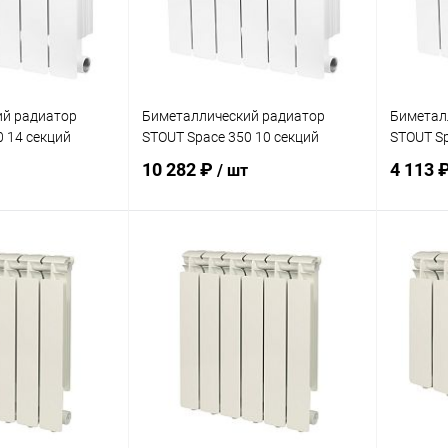
дней
дней
ий радиатор
Биметаллический радиатор
Биметал
0 14 секций
STOUT Space 350 10 секций
STOUT Sp
10 282 ₽
4 113 
/ шт
корзину
В корзину
ик
Сравнение
Купить в 1 клик
Сравнение
Купит
заказ 3-5
В избранное
заказ 3-5
В изб
дней
дней