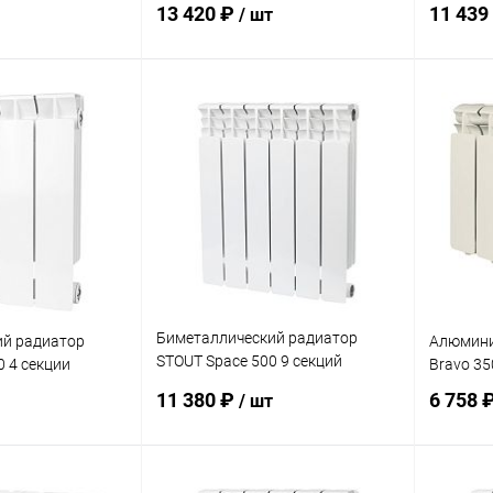
13 420 ₽
11 439
/ шт
корзину
В корзину
ик
Сравнение
Купить в 1 клик
Сравнение
Купит
заказ 3-5
В избранное
заказ 3-5
В изб
дней
дней
Биметаллический радиатор
ий радиатор
Алюмини
STOUT Space 500 9 секций
0 4 секции
Bravo 35
нижнее подключение
11 380 ₽
6 758 
/ шт
корзину
В корзину