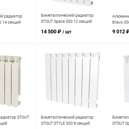
Биметаллический радиатор
ий радиатор
Алюмини
STOUT Space 500 12 секций
0 14 секций
Bravo 35
нижнее подключение
14 500 ₽
9 012 
/ шт
корзину
В корзину
ик
Сравнение
Купить в 1 клик
Сравнение
Купит
заказ 3-5
В избранное
заказ 3-5
В изб
дней
дней
адиатор STOUT
Биметаллический радиатор
Биметал
кций
STOUT STYLE 500 8 секций
STOUT Sp