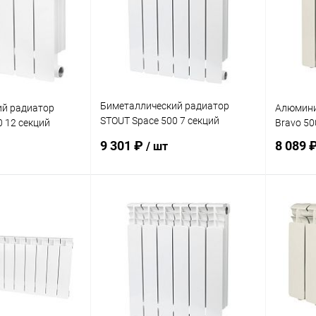
Биметаллический радиатор
ий радиатор
Алюмини
STOUT Space 500 7 секций
0 12 секций
Bravo 50
нижнее подключение
9 301 ₽
8 089 
/ шт
корзину
В корзину
ик
Сравнение
Купить в 1 клик
Сравнение
Купит
заказ 3-5
В избранное
заказ 3-5
В изб
дней
дней