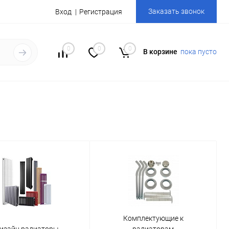
Заказать звонок
Вход
Регистрация
0
0
0
В корзине
пока пусто
Комплектующие к
изайн радиаторы
радиаторам