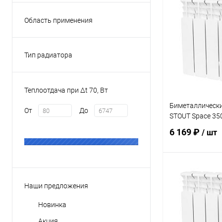
горизонтальные
Область применения
Купить в 1 кл
для квартиры
В избранное
для частного дома
Тип радиатора
панельные
профильные
Теплоотдача при Δt 70, Вт
секционные
Биметаллическ
От
До
STOUT Space 350
6 169 ₽
/ шт
В 
Наши предложения
Купить в 1 кл
Новинка
В избранное
Акция