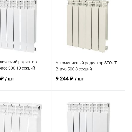
ь в 1 клик
Сравнение
Купить в 1 клик
Сравнение
ранное
заказ 3-5
В избранное
В наличии
дней
лический радиатор
Алюминиевый радиатор STOUT
ace 500 10 секций
Bravo 500 8 секций
подключение
 ₽
9 244 ₽
/ шт
/ шт
В корзину
В корзину
ь в 1 клик
Сравнение
Купить в 1 клик
Сравнение
ранное
заказ 3-5
В избранное
заказ 3-5