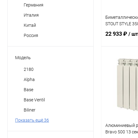
Германия
Россия
Италия
Биметаллическ
STOUT STYLE 35
Китай
22 933 ₽
/ шт
Россия
Модель
В 
2180
Купить в 1 кл
Alpha
В избранное
Base
Base Ventil
Biliner
Показать ещё 36
Алюминиевый р
Bravo 500 13 се