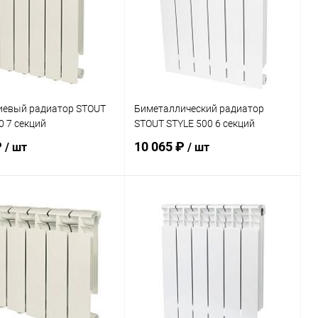
евый радиатор STOUT
Биметаллический радиатор
0 7 секций
STOUT STYLE 500 6 секций
₽
10 065 ₽
/ шт
/ шт
В корзину
В корзину
ь в 1 клик
Сравнение
Купить в 1 клик
Сравнение
ранное
заказ 3-5
В избранное
заказ 3-5
дней
дней