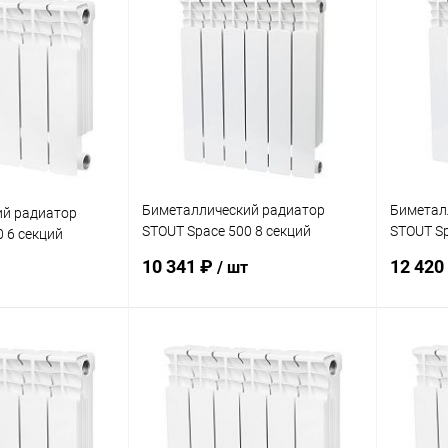
ик
Сравнение
Купить в 1 клик
Сравнение
Купит
заказ 3-5
В избранное
заказ 3-5
В изб
дней
дней
Биметаллический радиатор
Биметал
ий радиатор
STOUT Space 500 8 секций
STOUT Sp
 6 секций
нижнее подключение
нижнее 
10 341 ₽
12 420
/ шт
корзину
В корзину
ик
Сравнение
Купить в 1 клик
Сравнение
Купит
заказ 3-5
В избранное
заказ 3-5
В изб