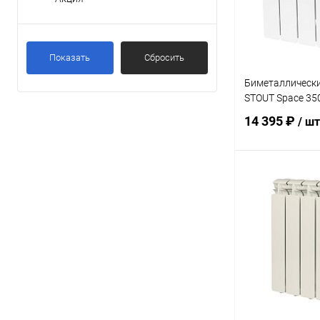
Показать
Сбросить
Биметаллическ
STOUT Space 35
14 395 ₽
/ шт
В 
Купить в 1 кл
В избранное