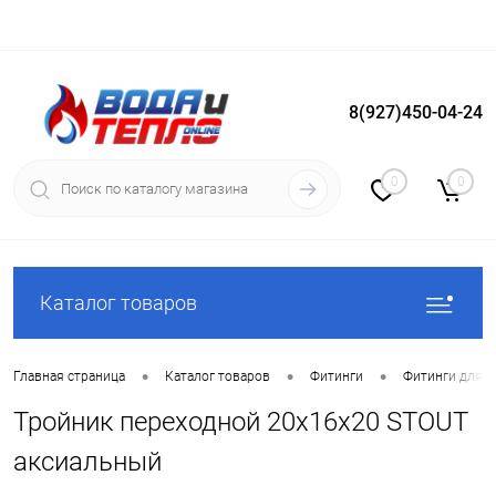
8(927)450-04-24
Вход
Регистрация
0
0
Каталог товаров
•
•
•
Главная страница
Каталог товаров
Фитинги
Фитинги для с
Тройник переходной 20x16x20 STOUT
аксиальный