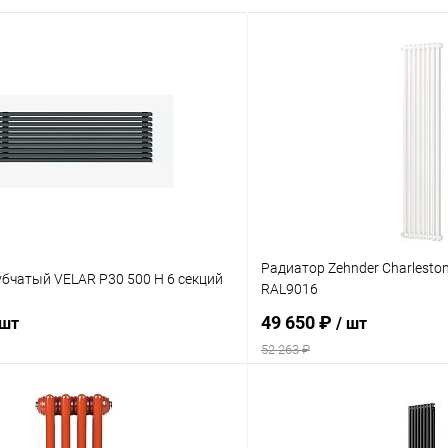
Радиатор Zehnder Charleston
бчатый VELAR P30 500 H 6 секций
RAL9016
49 650 ₽
 шт
/ шт
52 263 ₽
В корзину
В корз