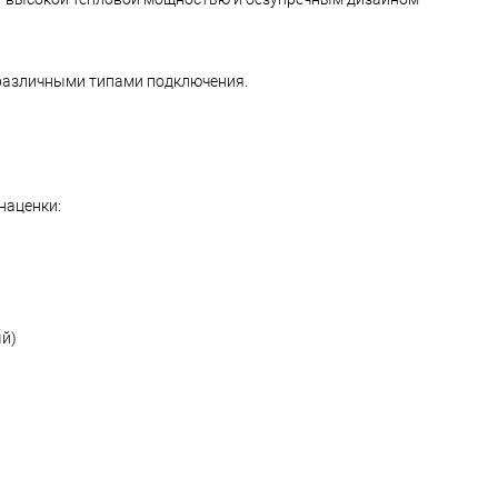
с различными типами подключения.
наценки:
ый)