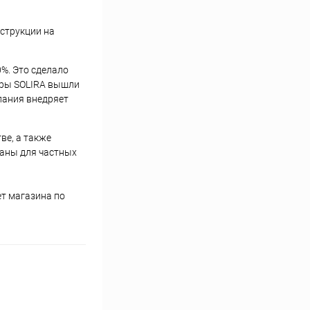
нструкции на
%. Это сделало
оры SOLIRA вышли
пания внедряет
ве, а также
ваны для частных
ет магазина по