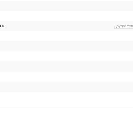
ные
Другие то