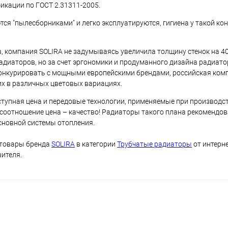
икации по ГОСТ 2.31311-2005.
тся "пылесборниками" и легко эксплуатируются, гигиена у такой ко
, компания SOLIRA не задумываясь увеличила толщину стенок на 40
радиаторов, но за счет эргономики и продуманного дизайна радиат
конкурировать с мощными европейскими брендами, российская ком
их в различных цветовых вариациях.
ступная цена и передовые технологии, применяемые при производст
 соотношение цена – качество! Радиаторы такого плана рекомендо
основной системы отопления.
 товары бренда
SOLIRA
в категории
Трубчатые радиаторы
от интерн
вителя.