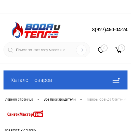
8(927)450-04-24
Вход
Регистрация
0
0
Каталог товаров
•
•
Главная страница
Все производители
Товары бренда СантехМас
Возврат к списку