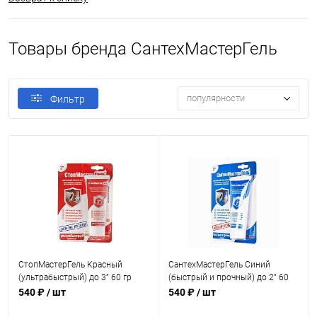
Товары бренда СантехМастерГель
популярности
Фильтр
СтопМастерГель Красный
СантехМастерГель Синий
(ультрабыстрый) до 3” 60 гр
(быстрый и прочный) до 2” 60
гр
540 ₽
/ шт
540 ₽
/ шт