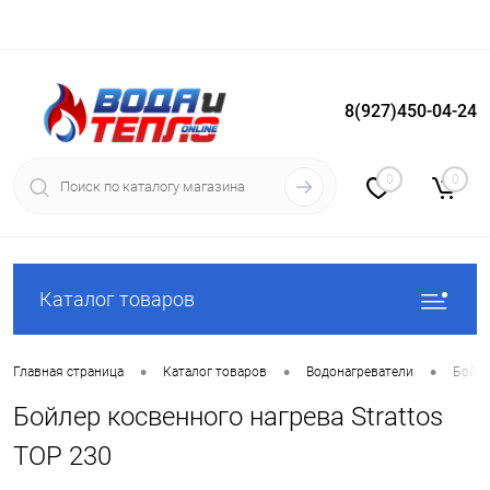
8(927)450-04-24
Вход
Регистрация
0
0
Каталог товаров
•
•
•
Главная страница
Каталог товаров
Водонагреватели
Бойле
Бойлер косвенного нагрева Strattos
TOP 230