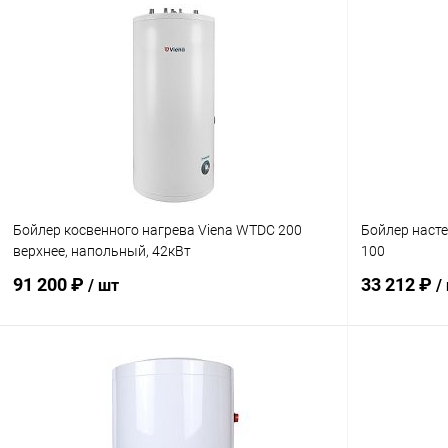
Бойлер косвенного нагрева Viena WTDC 200
Бойлер наст
верхнее, напольный, 42кВт
100
91 200 ₽
33 212 ₽
/ шт
/
В корзину
Купить в 1 клик
Сравнение
Купить в 1