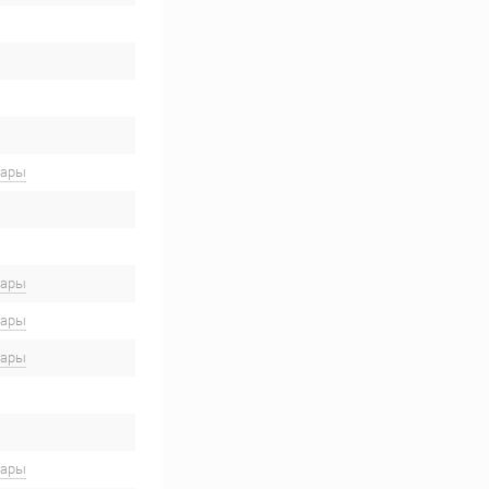
вары
вары
вары
вары
вары