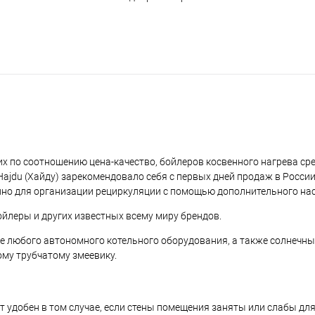
их по соотношению цена-качество, бойлеров косвенного нагрева ср
 Hajdu (Хайду) зарекомендовало себя с первых дней продаж в Росси
но для организации рециркуляции с помощью дополнительного нас
бойлеры и других известных всему миру брендов.
ве любого автономного котельного оборудования, а также солнечны
му трубчатому змеевику.
т удобен в том случае, если стены помещения заняты или слабы дл