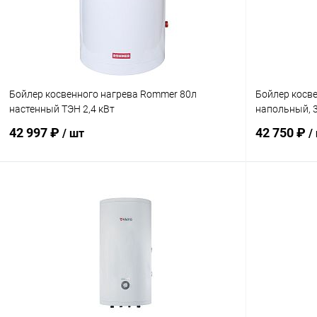
В избранное
заказ 3-5 дней
В избранн
Бойлер косвенного нагрева Rommer 80л
Бойлер косве
настенный ТЭН 2,4 кВт
напольный, 
42 997 ₽
42 750 ₽
/ шт
/
В корзину
Купить в 1 клик
Сравнение
Купить в 1
В избранное
заказ 3-5 дней
В избранн