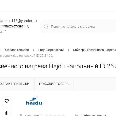
dateplo116@yandex.ru
. Кулахметова 17,
рп. 1
•
•
•
Каталог товаров
Водонагреватели
Бойлеры косвенного нагрева 
агрева Hajdu напольный ID 25 S 100л
венного нагрева Hajdu напольный ID 25 
ХАРАКТЕРИСТИКИ
ПОХОЖИЕ ТОВАРЫ
Отзывов: 0
Добавить отзыв