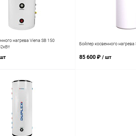
ое
заказ 3-5 дней
В избранное
нного нагрева Viena SB 150
Бойлер косвенного нагрева 
32кВт
85 600 ₽
 шт
/ шт
В корзину
В корз
 клик
Сравнение
Купить в 1 клик
ое
заказ 3-5 дней
В избранное