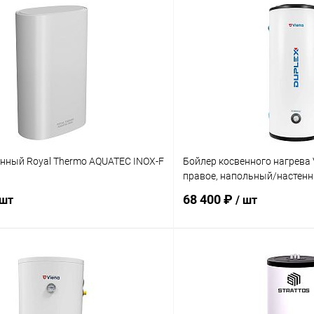
енный Royal Thermo AQUATEC INOX-F
Бойлер косвенного нагрева 
правое, напольный/настенн
68 400 ₽
 шт
/ шт
В корзину
В корз
 клик
Сравнение
Купить в 1 клик