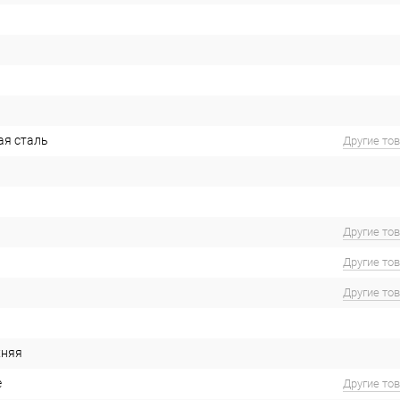
ая сталь
Другие то
Другие то
Другие то
Другие то
хняя
е
Другие то