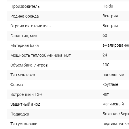
Hajdu
Производитель
Венгрия
Родина бренда
Венгрия
Страна изготовитель
60
Гарантия, мес
эмалированн
Материал бака
24
Мощность теплообменника, кВт
100
Объем бака, литров
напольные
Тип монтажа
круглые
Форма
нет
Встроенный ТЭН
магниевый
Защитный анод
Боковая/Вер
Подводка
вертикальны
Тип установки