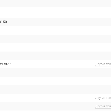
0150
ая сталь
Другие то
Другие то
Другие то