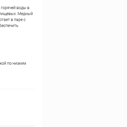
 горячей воды в
и пищевых. Медный
тает в паре с
беспечить
кой по низким