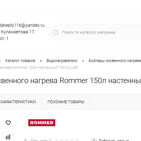
dateplo116@yandex.ru
. Кулахметова 17,
рп. 1
•
•
•
Каталог товаров
Водонагреватели
Бойлеры косвенного нагрева 
агрева Rommer 150л настенный ТЭН 2,4 кВт
свенного нагрева Rommer 150л настенны
ХАРАКТЕРИСТИКИ
ПОХОЖИЕ ТОВАРЫ
Отзывов: 0
Добавить отзыв