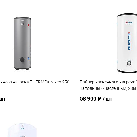
В корзину
В корз
 клик
Сравнение
Купить в 1 клик
ое
заказ 3-5 дней
В избранное
енного нагрева THERMEX Nixen 250
Бойлер косвенного нагрева 
напольный/настенный, 28к
58 900 ₽
 шт
/ шт
В корзину
В корз