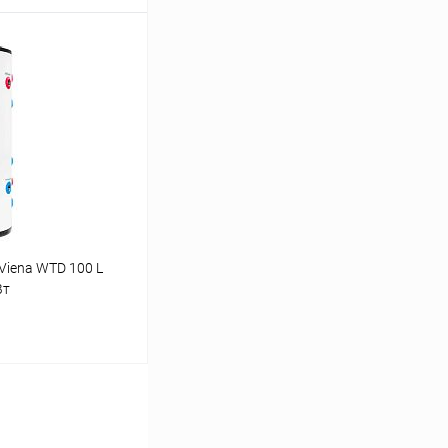
ину
Сравнение
заказ 3-5 дней
Viena WTD 100 L
Вт
ину