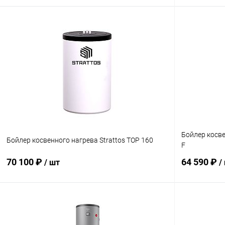
В корзину
Купить в 1 клик
Сравнение
Купить в 1
В избранное
заказ 3-5 дней
В избранн
Бойлер косв
Бойлер косвенного нагрева Strattos TOP 160
F
70 100 ₽
64 590 ₽
/ шт
/
В корзину