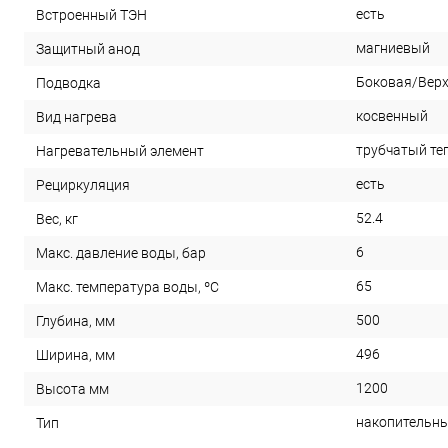
есть
Встроенный ТЭН
магниевый
Защитный анод
Боковая/Вер
Подводка
косвенный
Вид нагрева
трубчатый те
Нагревательный элемент
есть
Рециркуляция
52.4
Вес, кг
6
Макс. давление воды, бар
65
Макс. температура воды, ºС
500
Глубина, мм
496
Ширина, мм
1200
Высота мм
накопительн
Тип