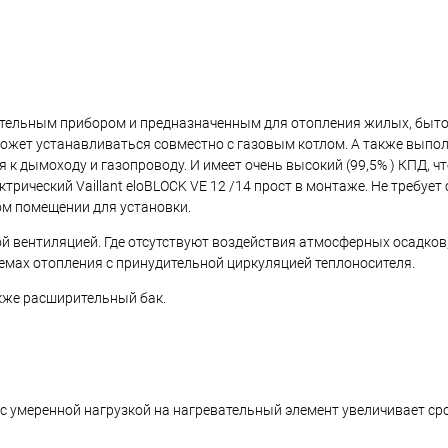
опительным прибором и предназначенным для отопления жилых, быт
Может устанавливаться совместно с газовым котлом. А также выпо
к дымоходу и газопроводу. И имеет очень высокий (99,5% ) КПД, ч
ктрический Vaillant eloBLOCK VE 12 /14 прост в монтаже. Не требуе
ом помещении для установки.
й вентиляцией. Где отсутствуют воздействия атмосферных осадков,
темах отопления с принудительной циркуляцией теплоносителя.
акже расширительный бак.
 ) с умеренной нагрузкой на нагревательный элемент увеличивает с