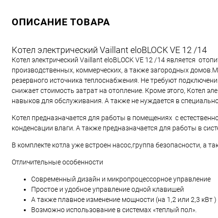
ОПИСАНИЕ ТОВАРА
Котел электрический Vaillant eloBLOCK VE 12 /14
Котел электрический Vaillant eloBLOCK VE 12 /14 является от
производственных, коммерческих, а также загородных домов.
резервного источника теплоснабжения. Не требуют подключения 
снижает стоимость затрат на отопление. Кроме этого, Котел эле
навыков для обслуживания. А также не нуждается в специальн
Котел предназначается для работы в помещениях с естественно
конденсации влаги. А также предназначается для работы в сис
В комплекте котла уже встроен насос,группа безопасности, а т
Отличительные особенности
Современный дизайн и микропроцессорное управление
Простое и удобное управление одной клавишей
А также плавное изменение мощности (на 1,2 или 2,3 кВт
Возможно использование в системах «теплый пол».