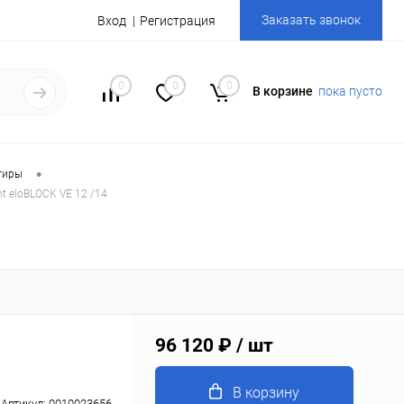
Заказать звонок
Вход
Регистрация
0
0
0
В корзине
пока пусто
•
тиры
nt eloBLOCK VE 12 /14
96 120 ₽
/ шт
В корзину
Артикул:
0010023656