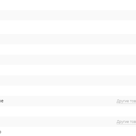
ые
Другие то
Другие то
о