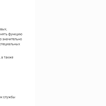
овых,
лнять функцию
то значительно
т специальных
 а также
рок службы