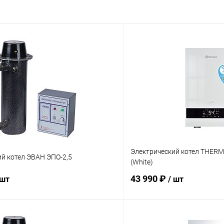
Электрический котел THERME
й котел ЭВАН ЭПО-2,5
(White)
43 990 ₽
 шт
/ шт
В корзину
В корз