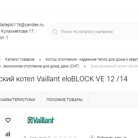
dateplo116@yandex.ru
. Кулахметова 17,
рп. 1
•
•
Каталог товаров
Котлы отопления - надёжное тепло для дома и квар
•
 - экономное отопление для дома, дачи (СНТ)
Электрический котел Vailla
кий котел Vaillant eloBLOCK VE 12 /14
ХАРАКТЕРИСТИКИ
ПОХОЖИЕ ТОВАРЫ
Отзывов: 0
Добавить отзыв