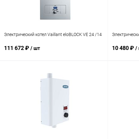
Электрический котел Vaillant eloBLOCK VE 24 /14
Электрическ
111 672 ₽
10 480 ₽
/ шт
/
В корзину
Купить в 1 клик
Сравнение
Купить в 1
В избранное
заказ 3-5 дней
В избранн