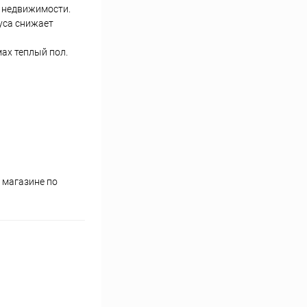
й недвижимости.
уса снижает
ах теплый пол.
 магазине по