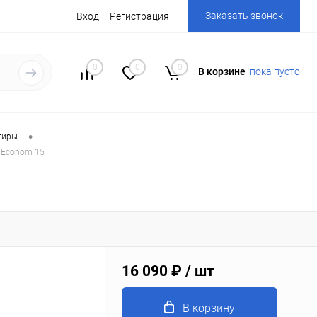
Заказать звонок
Вход
Регистрация
0
0
0
В корзине
пока пусто
•
тиры
 Econom 15
16 090 ₽
/ шт
В корзину