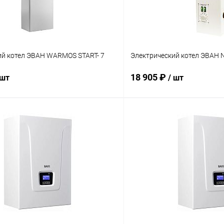
ий котел ЭВАН WARMOS START- 7
Электрический котел ЭВАН 
18 905 ₽
 шт
/ шт
В корзину
В корз
 клик
Сравнение
Купить в 1 клик
ое
заказ 3-5 дней
В избранное