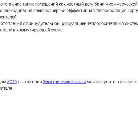
 отопление таких помещений как частный дом, бани и коммерческо
го расходования электроэнергии. Эффективная теплоизоляция корп
сителей.
отопления с принудительной циркуляцией теплоносителя и в систем
х реле в коммутирующей схеме.
ндом
ZOTA
в категории
Электрические котлы
можно купить в интернет
вителя.