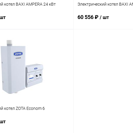
й котел BAXI AMPERA 24 кВт
Электрический котел BAXI 
60 556 ₽
 шт
/ шт
В корзину
В корз
 клик
Сравнение
Купить в 1 клик
ое
заказ 3-5 дней
В избранное
й котел ZOTA Econom 6
 шт