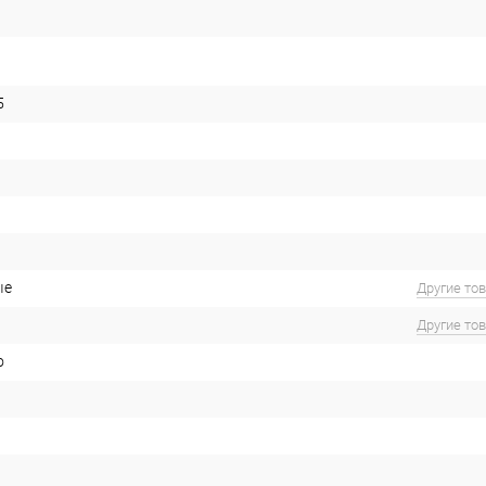
5
ые
Другие то
Другие то
о