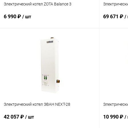
Электрический котел ZOTA Balance 3
Электрически
6 990 ₽
69 671 ₽
/ шт
/
В корзину
Купить в 1 клик
Сравнение
Купить в 1
В избранное
заказ 3-5 дней
В избранн
Электрический котел ЭВАН NEXT-28
Электрически
42 057 ₽
10 990 ₽
/ шт
/