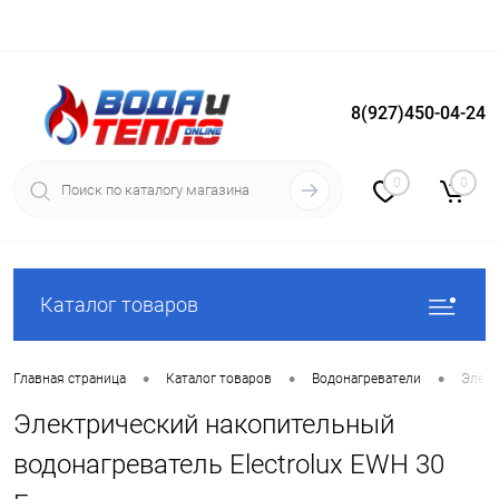
8(927)450-04-24
Вход
Регистрация
0
0
Каталог товаров
•
•
•
Главная страница
Каталог товаров
Водонагреватели
Элект
Электрический накопительный
водонагреватель Electrolux EWH 30