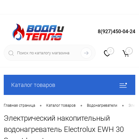
8(927)450-04-24
Вход
Регистрация
0
0
Каталог товаров
•
•
•
Главная страница
Каталог товаров
Водонагреватели
Элект
Электрический накопительный
водонагреватель Electrolux EWH 30