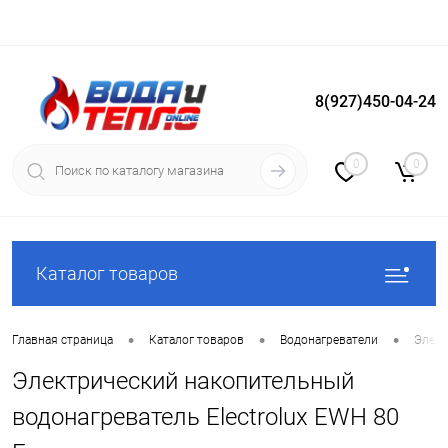
8(927)450-04-24
Вход
Регистрация
0
0
Каталог товаров
•
•
•
Главная страница
Каталог товаров
Водонагреватели
Элект
Электрический накопительный
водонагреватель Electrolux EWH 80