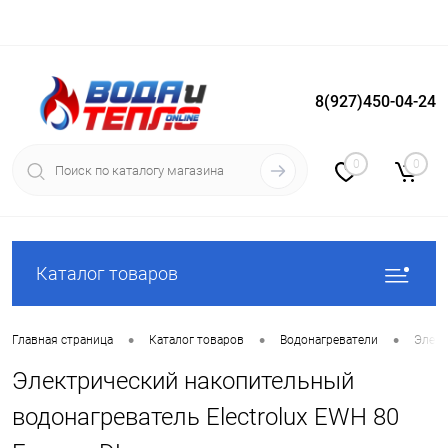
8(927)450-04-24
Вход
Регистрация
0
0
Каталог товаров
•
•
•
Главная страница
Каталог товаров
Водонагреватели
Элект
Электрический накопительный
водонагреватель Electrolux EWH 80