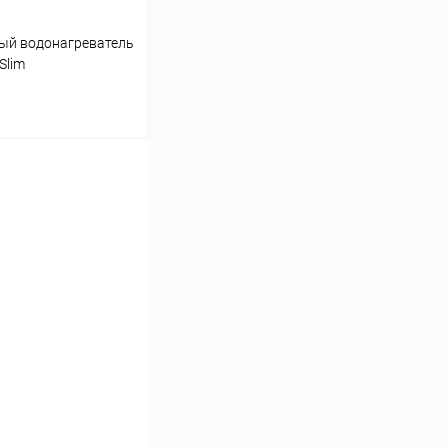
ый водонагреватель
Slim
ину
Сравнение
заказ 3-5 дней