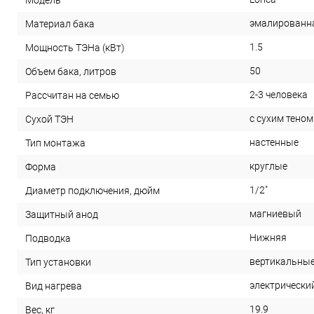
эмалированн
Материал бака
1.5
Мощность ТЭНа (кВт)
50
Объем бака, литров
2-3 человека
Рассчитан на семью
с сухим теном
Сухой ТЭН
настенные
Тип монтажа
круглые
Форма
1/2"
Диаметр подключения, дюйм
магниевый
Защитный анод
Нижняя
Подводка
вертикальны
Тип установки
электрически
Вид нагрева
19.9
Вес, кг