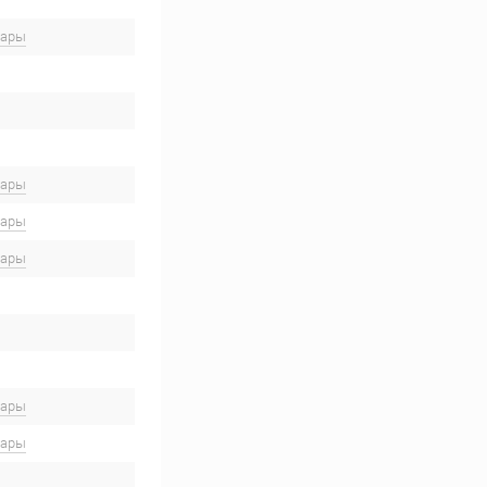
вары
вары
вары
вары
вары
вары