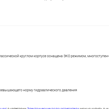
классической круглом корпусе оснащена ЭКО режимом, многоступен
превышающего норму гидравлического давления
ussi
в категории
Электрические водонагреватели
можно купить в и