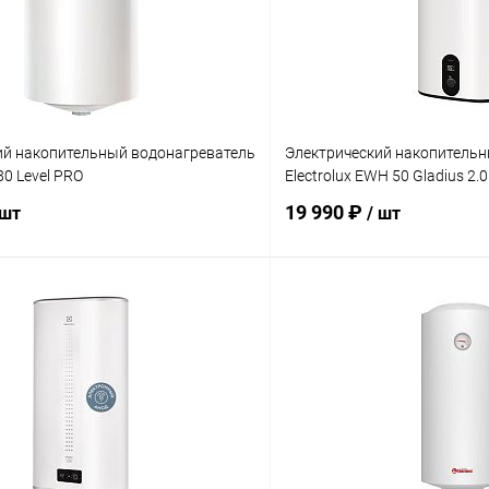
ий накопительный водонагреватель
Электрический накопительн
80 Level PRO
Electrolux EWH 50 Gladius 2.0
19 990 ₽
 шт
/ шт
В корзину
В корз
 клик
Сравнение
Купить в 1 клик
ое
заказ 3-5 дней
В избранное