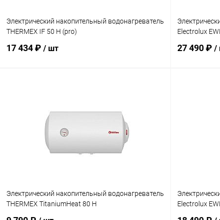
Электрический накопительный водонагреватель
Электрическ
THERMEX IF 50 H (pro)
Electrolux EW
17 434 ₽
27 490 ₽
/ шт
/
В корзину
Купить в 1 клик
Сравнение
Купить в 1
В избранное
заказ 3-5 дней
В избранн
Электрический накопительный водонагреватель
Электрическ
THERMEX TitaniumHeat 80 H
Electrolux EW