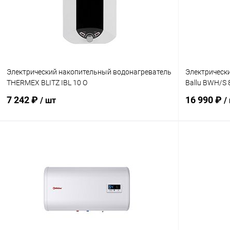
Электрический накопительный водонагреватель
Электрическ
THERMEX BLITZ IBL 10 O
Ballu BWH/S 
7 242 ₽
16 990 ₽
/ шт
/
В корзину
Купить в 1 клик
Сравнение
Купить в 1
В избранное
заказ 3-5 дней
В избранн