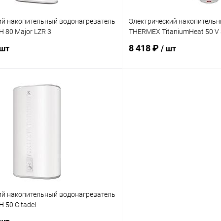
ий накопительный водонагреватель
Электрический накопительн
H 80 Major LZR 3
THERMEX TitaniumHeat 50 V 
8 418 ₽
 шт
/ шт
В корзину
В корз
 клик
Сравнение
Купить в 1 клик
ое
заказ 3-5 дней
В избранное
ий накопительный водонагреватель
H 50 Citadel