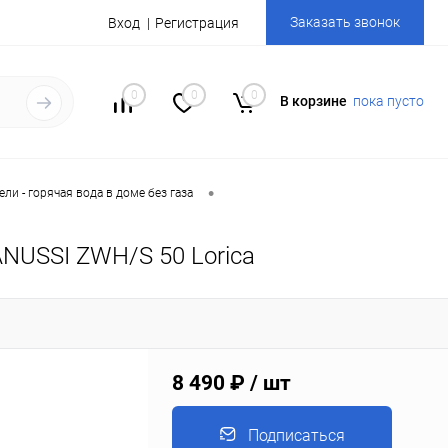
Заказать звонок
Вход
Регистрация
0
0
0
В корзине
пока пусто
•
ли - горячая вода в доме без газа
NUSSI ZWH/S 50 Lorica
8 490 ₽
/ шт
Подписаться