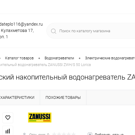
dateplo116@yandex.ru
. Кулахметова 17,
рп. 1
•
•
•
Каталог товаров
Водонагреватели
Электрические водонагревате
ительный водонагреватель ZANUSSI ZWH/S 50 Lorica
ский накопительный водонагреватель ZA
ХАРАКТЕРИСТИКИ
ПОХОЖИЕ ТОВАРЫ
Отзывов: 0
Добавить отзыв