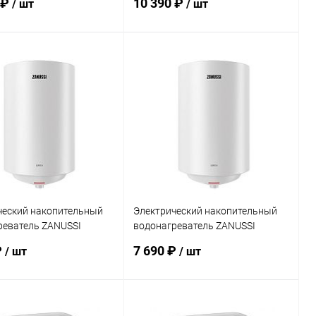
 ₽
10 390 ₽
/ шт
/ шт
Подписаться
Подписаться
ь в 1 клик
Сравнение
Купить в 1 клик
Сравнение
ранное
Недоступно
В избранное
Недоступно
ческий накопительный
Электрический накопительный
реватель ZANUSSI
водонагреватель ZANUSSI
 Lorica
ZWH/S 30 Lorica
₽
7 690 ₽
/ шт
/ шт
Подписаться
Подписаться