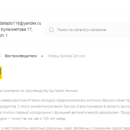
dateplo116@yandex.ru
. Кулахметова 17,
рп. 1
•
•
Все производители
Товары бренда Zanussi
ая компания по производству бытовой техники.
на северо-востоке Италии молодой предприниматель Антонио Занусси начал п
продуктов. С этого момента компания Zanussi стала пионером в области быто
ая плита и первый холодильник с функцией автоматической разморозки. Прод
дня — точно так же, как и 100 лет назад.
т у нас появилось несколько разумных идей, связанных с решением одной зад