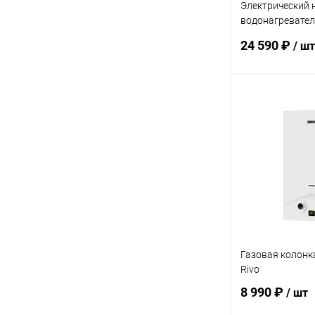
Электрический 
водонагревате
100 Artendo DRY
24 590 ₽
/ шт
Под
Купить в 1 кл
В избранное
Газовая колонк
Rivo
8 990 ₽
/ шт