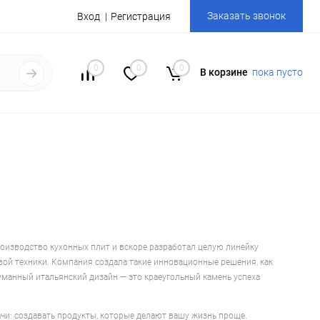
Заказать звонок
Вход
Регистрация
0
0
0
В корзине
пока пусто
роизводство кухонных плит и вскоре разработал целую линейку
вой техники. Компания создала такие инновационные решения, как
уманный итальянский дизайн — это краеугольный камень успеха
ачи: создавать продукты, которые делают вашу жизнь проще.