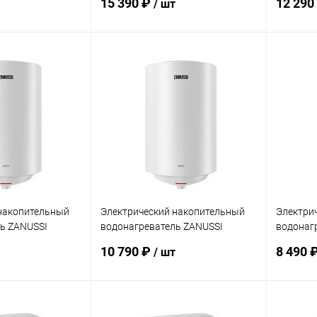
15 390 ₽
12 290
/ шт
писаться
Подписаться
ик
Сравнение
Купить в 1 клик
Сравнение
Купит
Недоступно
В избранное
Недоступно
В изб
накопительный
Электрический накопительный
Электри
ь ZANUSSI
водонагреватель ZANUSSI
водонаг
a
ZWH/S 80 Lorica
ZWH/S 50
10 790 ₽
8 490 
/ шт
писаться
Подписаться