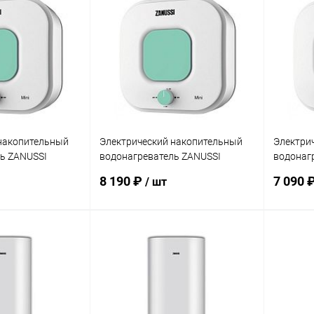
ик
Сравнение
Купить в 1 клик
Сравнение
Купит
Недоступно
В избранное
Недоступно
В изб
накопительный
Электрический накопительный
Электри
ь ZANUSSI
водонагреватель ZANUSSI
водонаг
 (Green)
ZWH/S 15 Mini O (Green)
ZWH/S 10
8 190 ₽
7 090 
/ шт
писаться
Подписаться
ик
Сравнение
Купить в 1 клик
Сравнение
Купит
Недоступно
В избранное
Недоступно
В изб