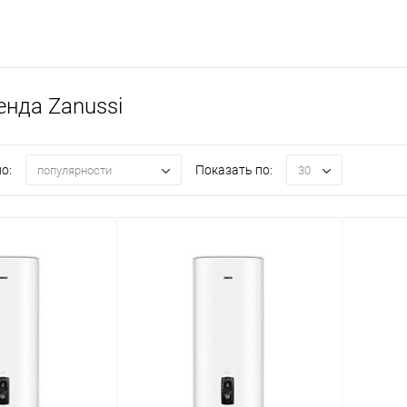
енда Zanussi
о:
Показать по:
популярности
30