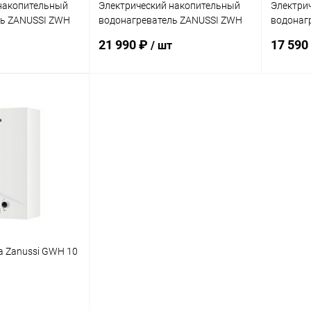
накопительный
Электрический накопительный
Электри
ль ZANUSSI ZWH
водонагреватель ZANUSSI ZWH
водонаг
80 Artendo DRY
50 Arten
21 990 ₽
17 590
/ шт
писаться
Подписаться
ик
Сравнение
Купить в 1 клик
Сравнение
Купит
Недоступно
В избранное
Недоступно
В изб
а Zanussi GWH 10