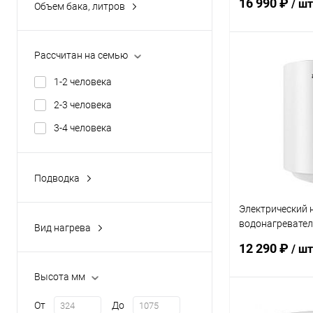
16 990 ₽
/ шт
Объем бака, литров
10
15
Рассчитан на семью
Под
30
1-2 человека
50
Купить в 1 кл
2-3 человека
80
В избранное
3-4 человека
Показать ещё 1
Подводка
Верхняя
Электрический 
Нижняя
водонагревател
Вид нагрева
ZWH/S 100 Loric
газовый
12 290 ₽
/ шт
электрический
Высота мм
От
До
Под