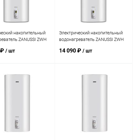
ческий накопительный
Электрический накопительный
реватель ZANUSSI ZWH
водонагреватель ZANUSSI ZWH
o Wi-Fi
30 Artendo Wi-Fi
 ₽
14 090 ₽
/ шт
/ шт
Подписаться
Подписаться
ь в 1 клик
Сравнение
Купить в 1 клик
Сравнение
ранное
Недоступно
В избранное
Недоступно