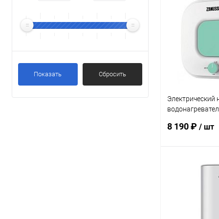
Купить в 1 кл
В избранное
Показать
Сбросить
Электрический 
водонагревател
ZWH/S 15 Mini U
8 190 ₽
/ шт
Под
Купить в 1 кл
В избранное