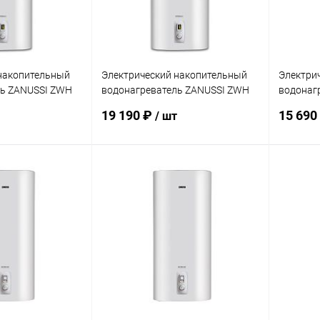
накопительный
Электрический накопительный
Электри
ль ZANUSSI ZWH
водонагреватель ZANUSSI ZWH
водонаг
i
80 Artendo Wi-Fi
50 Artend
19 190 ₽
15 690
/ шт
писаться
Подписаться
ик
Сравнение
Купить в 1 клик
Сравнение
Купит
Недоступно
В избранное
Недоступно
В изб