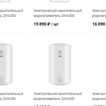
накопительный
Электрический накопительный
Электри
ь ZANUSSI
водонагреватель ZANUSSI
водонаг
ro
ZWH/S 80 Azurro
ZWH/S 50
19 890 ₽
16 090
/ шт
писаться
Подписаться
ик
Сравнение
Купить в 1 клик
Сравнение
Купит
Недоступно
В избранное
Недоступно
В изб
накопительный
Электрический накопительный
Электри
ь ZANUSSI
водонагреватель ZANUSSI
водонаг
EUS DH
ZWH/S 80 ORFEUS DH
ZWH/S 5