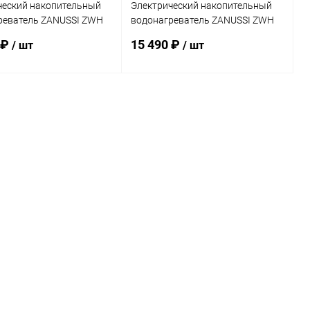
ческий накопительный
Электрический накопительный
реватель ZANUSSI ZWH
водонагреватель ZANUSSI ZWH
do DRY
30 Artendo DRY
 ₽
15 490 ₽
/ шт
/ шт
Подписаться
Подписаться
ь в 1 клик
Сравнение
Купить в 1 клик
Сравнение
ранное
Недоступно
В избранное
Недоступно