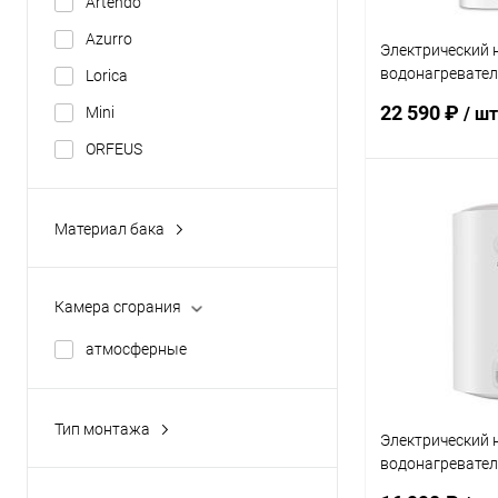
Artendo
Azurro
Электрический 
водонагревател
Lorica
ZWH/S 100 Azur
22 590 ₽
Mini
/ шт
ORFEUS
Под
Материал бака
нержавеющая сталь
Купить в 1 кл
эмалированная сталь
В избранное
Камера сгорания
атмосферные
Тип монтажа
Электрический 
настенные
водонагревател
ZWH/S 100 ORF