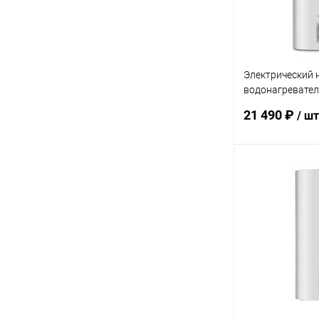
Электрический 
водонагревате
100 Artendo Wi-F
21 490 ₽
/ шт
Под
Купить в 1 кл
В избранное