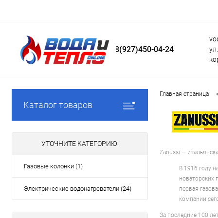
vo
8(927)450-04-24
ул
ко
Главная страница
Каталог товаров
УТОЧНИТЕ КАТЕГОРИЮ:
Zanussi — итальянск
Газовые колонки (1)
В 1916 году 
новаторских 
Электрические водонагреватели (24)
первая газов
компании сего
За последние 100 ле