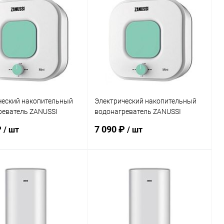
ь в 1 клик
Сравнение
Купить в 1 клик
Сравнение
ранное
Недоступно
В избранное
Недоступно
ческий накопительный
Электрический накопительный
реватель ZANUSSI
водонагреватель ZANUSSI
 Mini U (Green)
ZWH/S 10 Mini O (Green)
₽
7 090 ₽
/ шт
/ шт
Подписаться
Подписаться
ь в 1 клик
Сравнение
Купить в 1 клик
Сравнение
ранное
Недоступно
В избранное
Недоступно