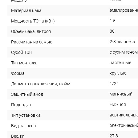
эмалированн
Материал бака
1.5
Мощность ТЭНа (кВт)
80
Объем бака, литров
2-3 человека
Рассчитан на семью
с сухим теном
Сухой ТЭН
настенные
Тип монтажа
круглые
Форма
1/2"
Диаметр подключения, дюйм
магниевый
Защитный анод
Нижняя
Подводка
вертикальны
Тип установки
электрически
Вид нагрева
27.8
Вес, кг