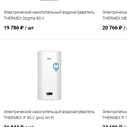
Электрический накопительный водонагреватель
Электрическ
THERMEX Dogma 80 V
THERMEX ME
19 786 ₽
20 766 ₽
/ шт
/
В корзину
Купить в 1 клик
Сравнение
Купить в 1
В избранное
заказ 3-5 дней
В избранн
Электрический накопительный водонагреватель
Электрическ
THERMEX IF 80 V (pro) Wi-Fi
THERMEX IF 1