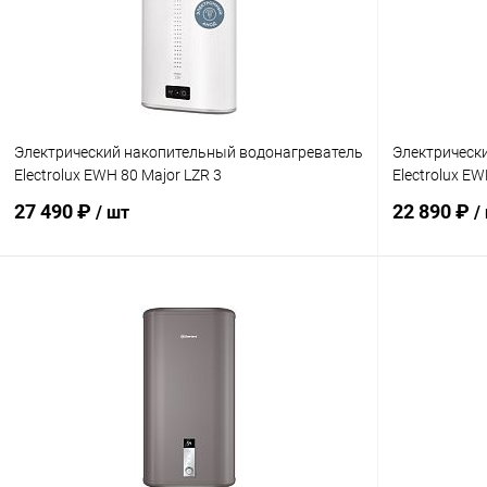
Электрический накопительный водонагреватель
Электрическ
Electrolux EWH 80 Major LZR 3
Electrolux EW
27 490 ₽
22 890 ₽
/ шт
/
В корзину
Купить в 1 клик
Сравнение
Купить в 1
В избранное
заказ 3-5 дней
В избранн