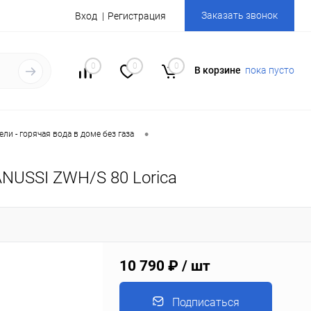
Заказать звонок
Вход
Регистрация
0
0
0
В корзине
пока пусто
•
ли - горячая вода в доме без газа
NUSSI ZWH/S 80 Lorica
10 790 ₽
/ шт
Подписаться