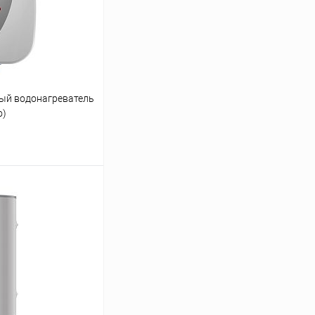
ый водонагреватель
o)
ину
Сравнение
заказ 3-5 дней