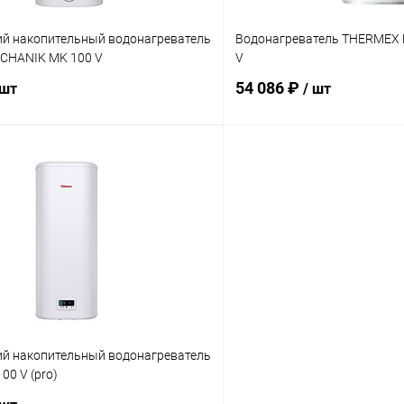
ий накопительный водонагреватель
Водонагреватель THERMEX 
CHANIK MK 100 V
V
54 086 ₽
 шт
/ шт
В корзину
В корз
 клик
Сравнение
Купить в 1 клик
ое
заказ 3-5 дней
В избранное
ий накопительный водонагреватель
00 V (pro)