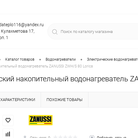
dateplo116@yandex.ru
. Кулахметова 17,
рп. 1
•
•
•
Каталог товаров
Водонагреватели
Электрические водонагревате
ительный водонагреватель ZANUSSI ZWH/S 80 Lorica
ский накопительный водонагреватель ZA
ХАРАКТЕРИСТИКИ
ПОХОЖИЕ ТОВАРЫ
Отзывов: 0
Добавить отзыв