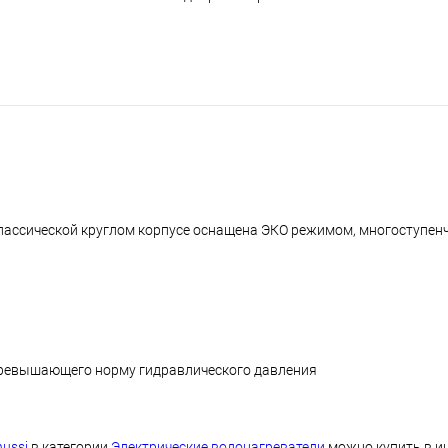
классической круглом корпусе оснащена ЭКО режимом, многоступен
превышающего норму гидравлического давления
ussi
в категории
Электрические водонагреватели
можно купить в и