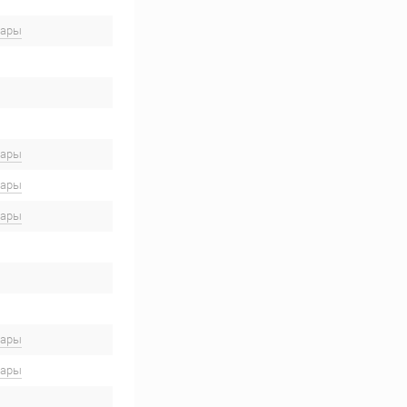
вары
вары
вары
вары
вары
вары