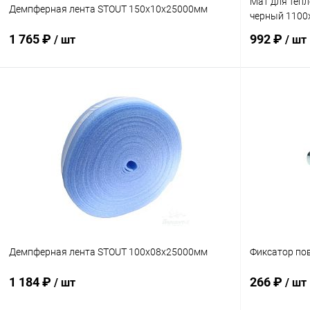
Мат для теп
Демпферная лента STOUT 150х10х25000мм
черный 1100
1 765 ₽
992 ₽
/ шт
/ шт
В корзину
Купить в 1 клик
Сравнение
Купить в 1
В избранное
заказ 3-5 дней
В избранн
Демпферная лента STOUT 100х08х25000мм
Фиксатор по
1 184 ₽
266 ₽
/ шт
/ шт