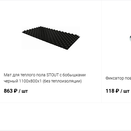
В корзину
Купить в 1 клик
Сравнение
Купить в 1
В избранное
заказ 3-5 дней
В избранн
Мат для теплого пола STOUT с бобышками
Фиксатор по
черный 1100х800х1 (без теплоизоляции)
863 ₽
118 ₽
/ шт
/ шт
В корзину
Купить в 1 клик
Сравнение
Купить в 1