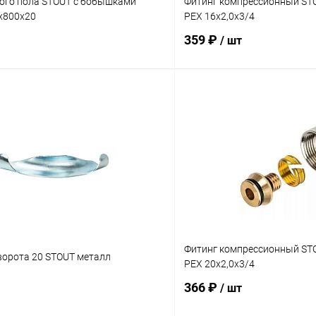
лого пола STOUT с бобышками
Фитинг компрессионный STO
х800х20
PEX 16х2,0х3/4
359 ₽
/ шт
В корзину
В корз
 клик
Сравнение
Купить в 1 клик
ое
заказ 3-5 дней
В избранное
Фитинг компрессионный STO
ворота 20 STOUT металл
PEX 20х2,0х3/4
366 ₽
/ шт