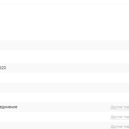
620
единение
Другие то
Другие то
Другие то