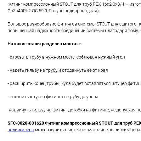
Фитинг компрессионный STOUT для труб PEX 16х2,0х3/4 — изгот
CuZn40Pb2:ЛС 59-1 Латунь водопроводная).
Большое разнообразие фитингов системы STOUT для сшитого по
повышенная надёжность соединений системы благодаря тому, ч
На какие этапы разделен монтаж:
- отрезать трубу в нужном месте, соблюдая нужный угол
- надеть гильзу на трубу и отодвинуть ее от края
- расширить конец трубы, куда будет вставляться штуцер фитин
- вставить штуцер фитинга в трубу до упора
-надвинуть гильзу на фитинг до юбки на фитинге, не допуская п
SFC-0020-001620 Фитинг компрессионный STOUT для труб PEX
полиэтилена
можно купить в интернет магазине по низким цена