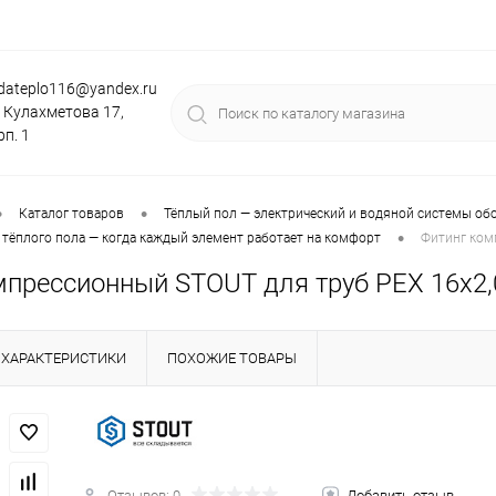
dateplo116@yandex.ru
. Кулахметова 17,
рп. 1
•
•
Каталог товаров
Тёплый пол — электрический и водяной системы об
•
тёплого пола — когда каждый элемент работает на комфорт
Фитинг ком
мпрессионный STOUT для труб PEX 16х2,
ХАРАКТЕРИСТИКИ
ПОХОЖИЕ ТОВАРЫ
Отзывов: 0
Добавить отзыв