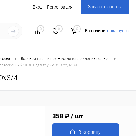
Заказать звонок
Вход
Регистрация
0
0
0
В корзине
пока пусто
•
•
огрева
Водяной тёплый пол — когда тепло идёт из-под ног
прессионный STOUT для труб PEX 16х2,0х3/4
0х3/4
358 ₽
/ шт
В корзину