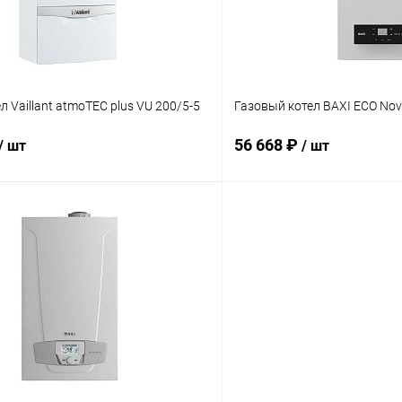
л Vaillant atmoTEC plus VU 200/5-5
Газовый котел BAXI ECO Nov
56 668 ₽
/ шт
/ шт
В корзину
В корз
 клик
Сравнение
Купить в 1 клик
ое
заказ 3-5 дней
В избранное