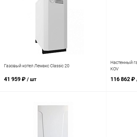
Настенный га
Газовый котел Лемакс Classic 20
KОV
41 959 ₽
116 862 ₽
/ шт
В корзину
Купить в 1 клик
Сравнение
Купить в 1
В избранное
заказ 3-5 дней
В избранн