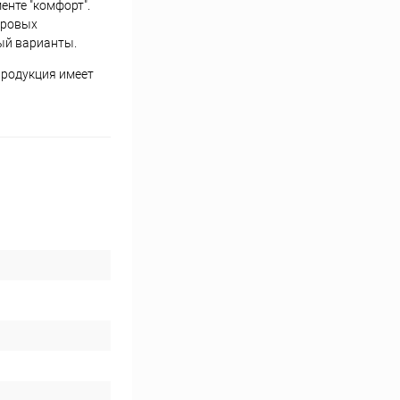
енте "комфорт".
ировых
ый варианты.
продукция имеет