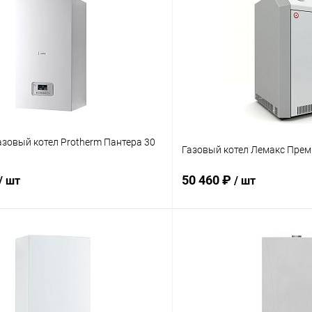
зовый котел Protherm Пантера 30
Газовый котел Лемакс Прем
50 460 ₽
/ шт
/ шт
В корзину
В корз
 клик
Сравнение
Купить в 1 клик
ое
заказ 3-5 дней
В избранное