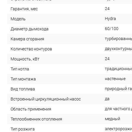
24
Гарантия, мес
Hydra
Модель
60/100
Диаметр дымохода
турбированн
Камера сгорания
двухконтурн
Количество контуров
24
Мощность, кВт
традиционны
Тип котла
настенные
Тип монтажа
природный га
Вид топлива
да
Встроенный циркуляционный насос
для частного
Область применения
медный
Теплообменник отопления
электророзж
Тип розжига