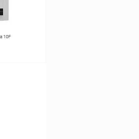
a 10F
ину
Сравнение
заказ 3-5 дней