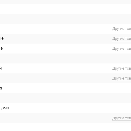
Другие то
ые
Другие то
ые
Другие то
й
Другие то
Другие то
з
 дома
Другие то
иг