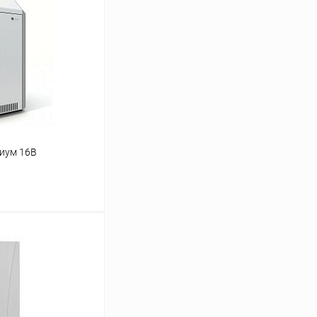
иум 16В
ину
Сравнение
заказ 3-5 дней