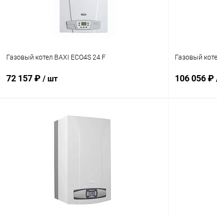
Газовый котел BAXI ECO4S 24 F
Газовый коте
72 157 ₽
106 056 ₽
/ шт
В корзину
Купить в 1 клик
Сравнение
Купить в 1
В избранное
заказ 3-5 дней
В избранн