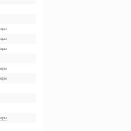
вары
вары
вары
вары
вары
вары