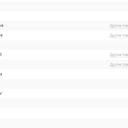
ые
Другие то
ые
Другие то
й
Другие то
Другие то
з
иг