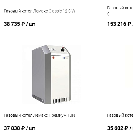
Газовый коте
Газовый котел Лемакс Classic 12,5 W
5
38 735 ₽
153 216 ₽
/ шт
В корзину
Купить в 1 клик
Сравнение
Купить в 1
В избранное
заказ 3-5 дней
В избранн
Газовый котел Лемакс Премиум 10N
Газовый кот
37 838 ₽
35 602 ₽
/ шт
/