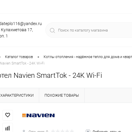
dateplo116@yandex.ru
. Кулахметова 17,
рп. 1
•
•
Каталог товаров
Котлы отопления - надёжное тепло для дома и квар
Navien SmartTok - 24K Wi-Fi
тел Navien SmartTok - 24K Wi-Fi
ХАРАКТЕРИСТИКИ
ПОХОЖИЕ ТОВАРЫ
Отзывов: 0
Добавить отзыв