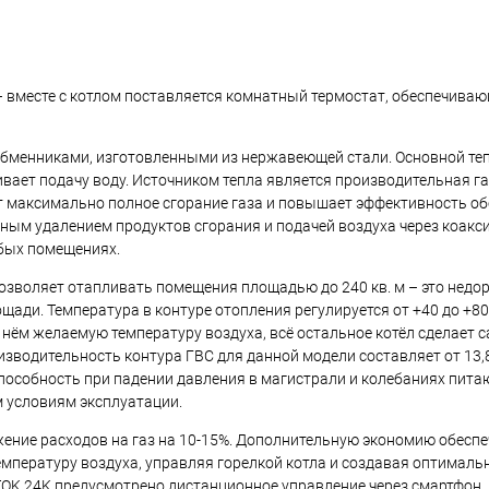
 вместе с котлом поставляется комнатный термостат, обеспечива
лообменниками, изготовленными из нержавеющей стали. Основной т
вает подачу воду. Источником тепла является производительная га
т максимально полное сгорание газа и повышает эффективность о
ьным удалением продуктов сгорания и подачей воздуха через коак
юбых помещениях.
позволяет отапливать помещения площадью до 240 кв. м – это недор
ди. Температура в контуре отопления регулируется от +40 до +80
нём желаемую температуру воздуха, всё остальное котёл сделает с
водительность контура ГВС для данной модели составляет от 13,8
оспособность при падении давления в магистрали и колебаниях пит
м условиям эксплуатации.
ение расходов на газ на 10-15%. Дополнительную экономию обеспе
мпературу воздуха, управляя горелкой котла и создавая оптималь
 TOK 24K предусмотрено дистанционное управление через смартфон.