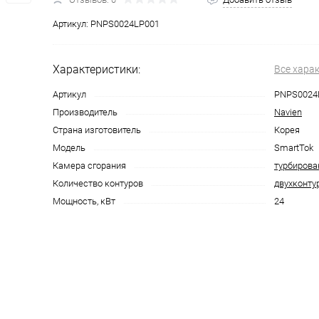
Артикул:
PNPS0024LP001
Характеристики:
Все хара
Артикул
PNPS0024
Производитель
Navien
Страна изготовитель
Корея
Модель
SmartTok
Камера сгорания
турбиров
Количество контуров
двухконту
Мощность, кВт
24