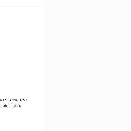
боты в частных
 обогрев с