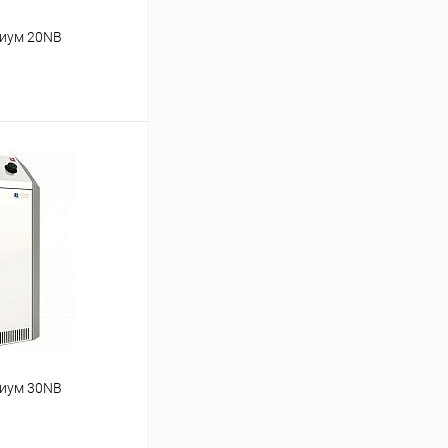
миум 20NВ
ину
Сравнение
заказ 3-5 дней
миум 30NВ