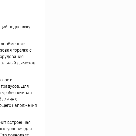
ющий поддержку
еплообменник
зовая горелка с
борудования.
сиальный дымоход.
огое и
 градусов. Для
ам, обеспечивая
 л/мин с
ающего напряжения
чит встроенная
ные условия для
 Это позволяет