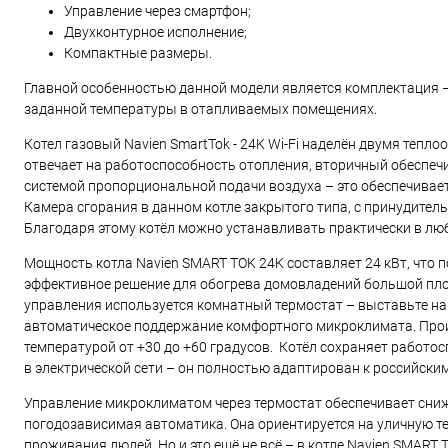
Управление через смартфон;
Двухконтурное исполнение;
Компактные размеры.
Главной особенностью данной модели является комплектация –
заданной температуры в отапливаемых помещениях.
Котел газовый Navien SmartTok - 24K Wi-Fi наделён двумя теп
отвечает на работоспособность отопления, вторичный обеспечи
системой пропорциональной подачи воздуха – это обеспечивае
Камера сгорания в данном котле закрытого типа, с принудител
Благодаря этому котёл можно устанавливать практически в л
Мощность котла Navien SMART TOK 24K составляет 24 кВт, что 
эффективное решение для обогрева домовладений большой площа
управления используется комнатный термостат – выставьте на 
автоматическое поддержание комфортного микроклимата. Произ
температурой от +30 до +60 градусов. Котёл сохраняет работ
в электрической сети – он полностью адаптирован к российски
Управление микроклиматом через термостат обеспечивает сниж
погодозависимая автоматика. Она ориентируется на уличную те
проживания людей. Но и это ещё не всё – в котле Navien SMART