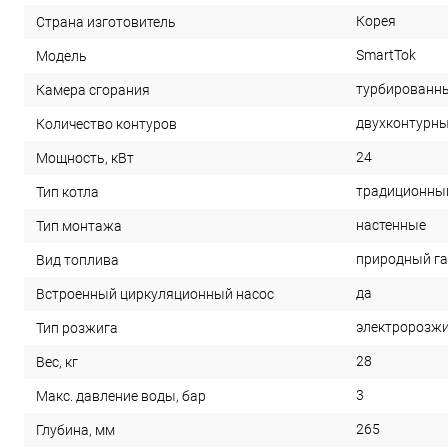
Корея
Страна изготовитель
SmartTok
Модель
турбированн
Камера сгорания
двухконтурн
Количество контуров
24
Мощность, кВт
традиционны
Тип котла
настенные
Тип монтажа
природный га
Вид топлива
да
Встроенный циркуляционный насос
электророзж
Тип розжига
28
Вес, кг
3
Макс. давление воды, бар
265
Глубина, мм