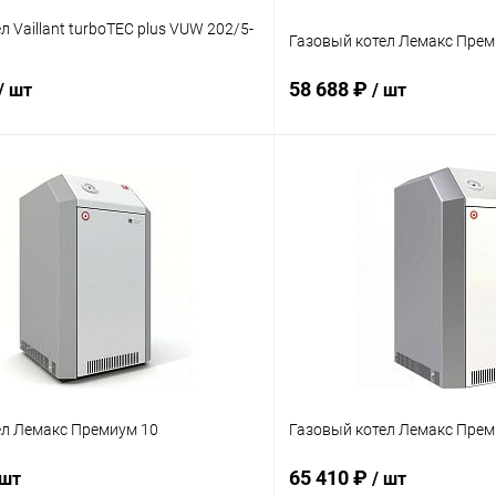
л Vaillant turboTEC plus VUW 202/5-
Газовый котел Лемакс Пре
58 688 ₽
/ шт
/ шт
В корзину
В корз
 клик
Сравнение
Купить в 1 клик
ое
заказ 3-5 дней
В избранное
ел Лемакс Премиум 10
Газовый котел Лемакс Пре
65 410 ₽
 шт
/ шт