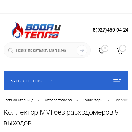
8(927)450-04-24
Вход
Регистрация
0
0
Каталог товаров
•
•
•
Главная страница
Каталог товаров
Коллекторы
Коллектор
Коллектор MVI без расходомеров 9
выходов