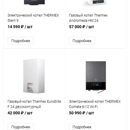
Электрический котел THERMEX
Газовый котел Thermex
Stern 9
Andromeda HM 24
двухконтурный
14 590 ₽
/ шт
57 000 ₽
/ шт
Подробнее
Подробнее
Газовый котел Thermex EuroElite
Электрический котел THERMEX
F 24 двухконтурный
Cometa 6-12 Wi-Fi
42 000 ₽
/ шт
50 990 ₽
/ шт
Подробнее
Подробнее