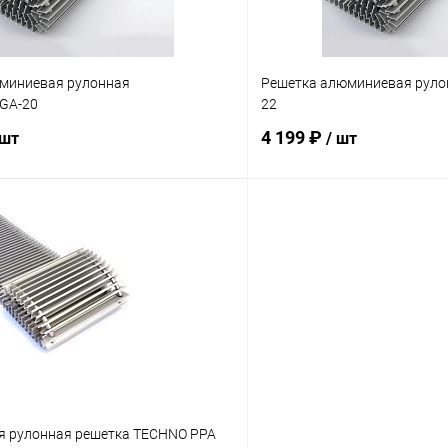
миниевая рулонная
Решетка алюминиевая рулон
SGA-20
22
4 199 ₽
 шт
/ шт
В корзину
В корз
 клик
Сравнение
Купить в 1 клик
ое
заказ 3-5 дней
В избранное
 рулонная решетка TECHNO РРА