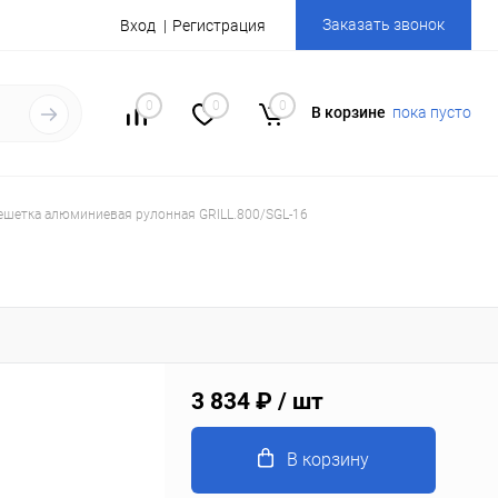
Заказать звонок
Вход
Регистрация
0
0
0
В корзине
пока пусто
ешетка алюминиевая рулонная GRILL.800/SGL-16
3 834 ₽
/ шт
В корзину