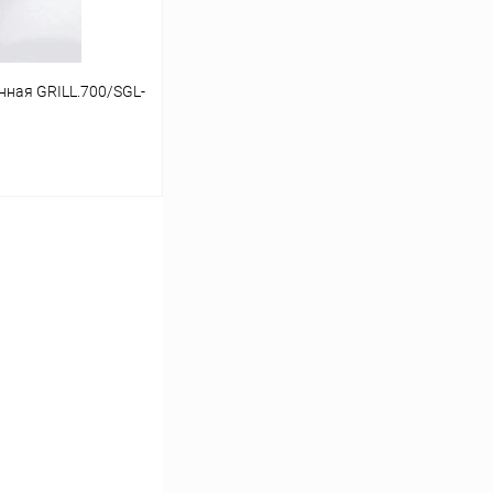
ная GRILL.700/SGL-
ину
Сравнение
заказ 3-5 дней