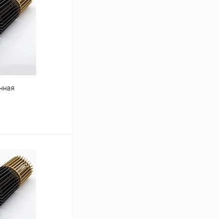
нная
ину
Сравнение
заказ 3-5 дней