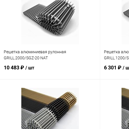
Решетка алюминиевая рулонная
Решетка алю
GRILL.2000/SGZ-20 NAT
GRILL.1200/
10 483 ₽
6 301 ₽
/ шт
/ 
В корзину
Купить в 1 клик
Сравнение
Купить в 1
В избранное
заказ 3-5 дней
В избранн