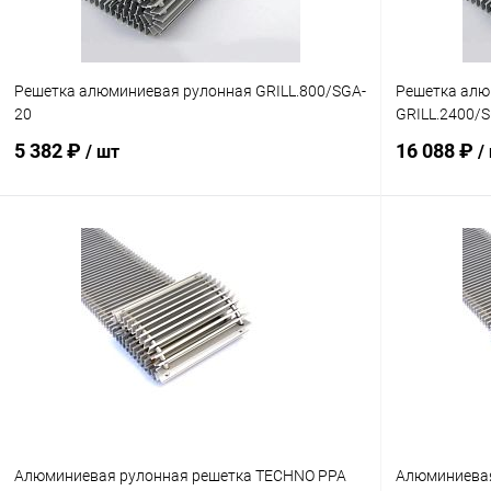
Решетка алюминиевая рулонная GRILL.800/SGA-
Решетка алю
20
GRILL.2400/
5 382 ₽
16 088 ₽
/ шт
/
В корзину
Купить в 1 клик
Сравнение
Купить в 1
В избранное
заказ 3-5 дней
В избранн
Алюминиевая рулонная решетка TECHNO РРА
Алюминиевая