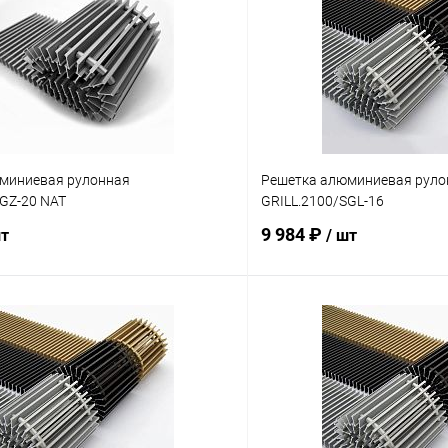
миниевая рулонная
Решетка алюминиевая руло
SGZ-20 NAT
GRILL.2100/SGL-16
9 984 ₽
шт
/ шт
В корзину
В корз
 клик
Сравнение
Купить в 1 клик
ое
заказ 3-5 дней
В избранное