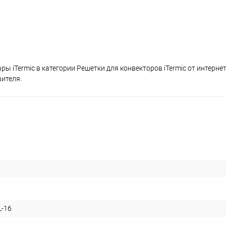
ы iTermic в категории Решетки для конвекторов iTermic от интерне
вителя.
L-16