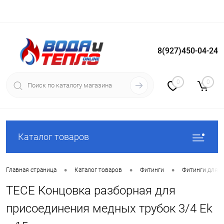
8(927)450-04-24
Вход
Регистрация
0
0
Каталог товаров
•
•
•
Главная страница
Каталог товаров
Фитинги
Фитинги для с
TECE Концовка разборная для
присоединения медных трубок 3/4 Ek