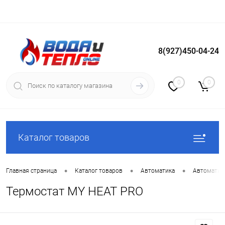
8(927)450-04-24
Вход
Регистрация
0
0
Каталог товаров
•
•
•
Главная страница
Каталог товаров
Автоматика
Автоматика
Термостат MY HEAT PRO