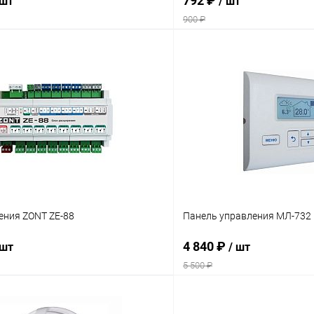
792 ₽
 шт
/ шт
900 ₽
В корзину
В корз
 клик
Сравнение
Купить в 1 клик
ое
В наличии
В избранное
ения ZONT ZE-88
Панель управления МЛ-732
4 840 ₽
 шт
/ шт
5 500 ₽
В корзину
В корз