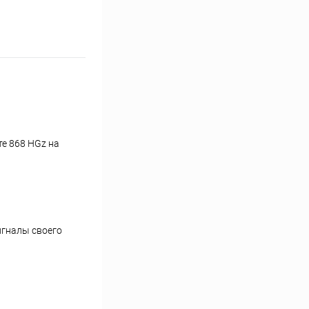
е 868 HGz на
игналы своего