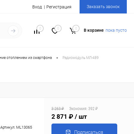
Заказать звонок
Вход
Регистрация
0
0
0
В корзине
пока пусто
•
ение отоплением из смартфона
Радиомодуль МЛ-489
3 263 ₽
Экономия:
392 ₽
2 871 ₽
/ шт
Артикул:
ML13065
Подписаться