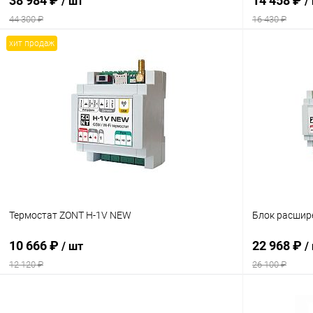
38 984 ₽
14 458 ₽
/ шт
/
44 300 ₽
16 430 ₽
хит продаж
В корзину
Купить в 1 клик
Сравнение
Купить в 1
В избранное
заказ 3-5 дней
В избранн
Термостат ZONT H-1V NEW
Блок расшир
10 666 ₽
22 968 ₽
/ шт
/
12 120 ₽
26 100 ₽
В корзину