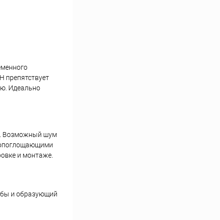
еменного
OH препятствует
ию. Идеально
й. Возможный шум
вукопоглощающими
ровке и монтаже.
рубы и образующий