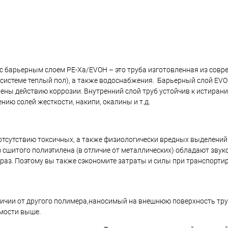
 с барьерным слоем PE-Xa/EVOH – это труба изготовленная из совр
в системе теплый пол), а также водоснабжения. Барьерный слой EV
ены действию коррозии. Внутренний слой труб устойчив к истиран
нию солей жесткости, накипи, окалины и т.д.
 отсутствию токсичных, а также физиологически вредных выделени
из сшитого полиэтилена (в отличие от металлических) обладают з
 раз. Поэтому вы также сэкономите затраты и силы при транспорти
отличии от другого полимера,наносимый на внешнюю поверхность т
мости выше.