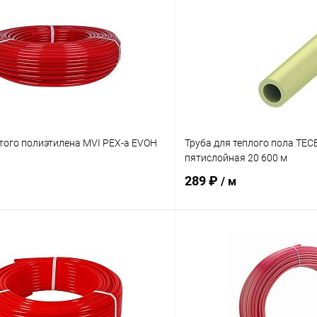
того полиэтилена MVI PEX-а EVOH
Труба для теплого пола TEC
пятислойная 20 600 м
289 ₽
/ м
В корзину
В корз
 клик
Сравнение
Купить в 1 клик
ое
заказ 3-5 дней
В избранное