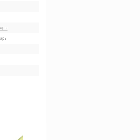
вары
вары