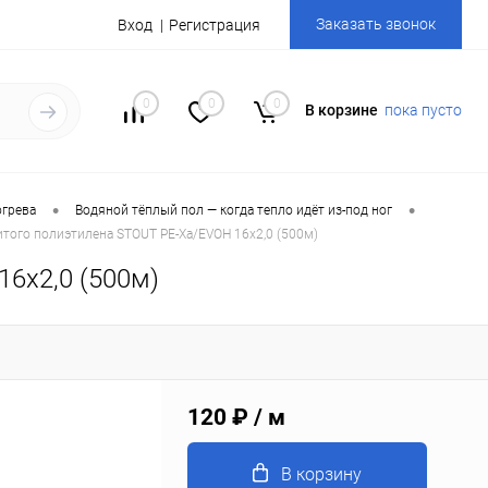
Заказать звонок
Вход
Регистрация
0
0
0
В корзине
пока пусто
•
•
огрева
Водяной тёплый пол — когда тепло идёт из-под ног
итого полиэтилена STOUT PE-Xa/EVOH 16х2,0 (500м)
16х2,0 (500м)
120 ₽
/ м
В корзину