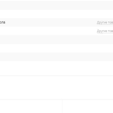
ола
Другие то
Другие то