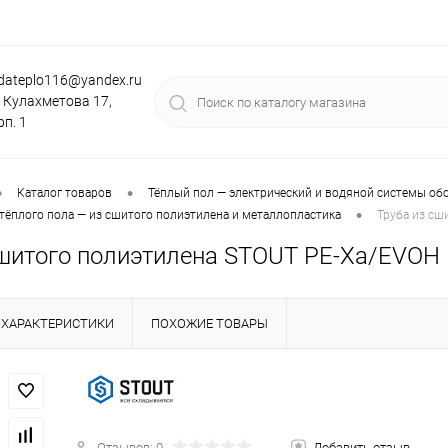
dateplo116@yandex.ru
. Кулахметова 17,
рп. 1
•
•
Каталог товаров
Тёплый пол — электрический и водяной системы об
•
тёплого пола — из сшитого полиэтилена и металлопластика
Труба из сш
сшитого полиэтилена STOUT PE-Xa/EVOH 
ХАРАКТЕРИСТИКИ
ПОХОЖИЕ ТОВАРЫ
Отзывов: 0
Добавить отзыв