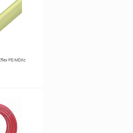
Eflex PE-MDXc
ину
Сравнение
заказ 3-5 дней