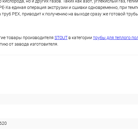
ислорода, но и других газов. Таких как азот, углекислый газ, гелий 
PE-Xa единая операция экструзии и сшивки одновременно, при темп
а труб PEX, приводит к получению на выходе сразу же готовой труб
гие товары производителя
STOUT
в категории
трубы для теплого по
тию от завода изготовителя.
620