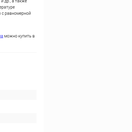
и др., а также
ературе
ы с равномерной
ла
можно купить в