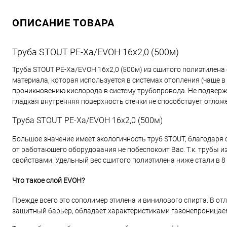
ОПИСАНИЕ ТОВАРА
Труба STOUT PE-Xa/EVOH 16х2,0 (500м)
Труба STOUT PE-Xa/EVOH 16х2,0 (500м) из сшитого полиэтилена
материала, которая используется в системах отопления (чаще 
проникновению кислорода в систему трубопровода. Не подверж
гладкая внутренняя поверхность стенки не способствует отложе
Труба STOUT PE-Xa/EVOH 16х2,0 (500м)
Большое значение имеет экологичность труб STOUT, благодаря
от работающего оборудования не побеспокоит Вас. Т.к. трубы 
свойствами. Удельный вес сшитого полиэтилена ниже стали в 8
Что такое слой EVOH?
Прежде всего это сополимер этилена и винилового спирта. В 
защитный барьер, обладает характеристиками газонепроницае