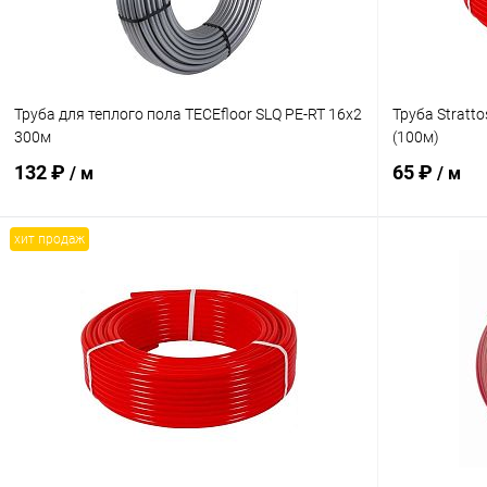
Труба для теплого пола TECEfloor SLQ РЕ-RT 16x2
Труба Stratto
300м
(100м)
132 ₽
65 ₽
/ м
/ м
хит продаж
В корзину
Купить в 1 клик
Сравнение
Купить в 1
В избранное
заказ 3-5 дней
В избранн