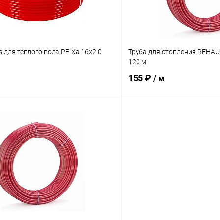
s для теплого пола PE-Xa 16х2.0
Труба для отопления REHAU
120 м
155 ₽
/ м
В корзину
В корз
 клик
Сравнение
Купить в 1 клик
ое
В наличии
В избранное