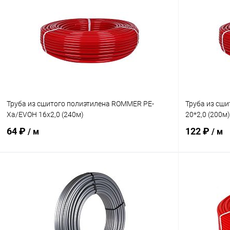
Труба из сшитого полиэтилена ROMMER PE-
Труба из сши
Xa/EVOH 16х2,0 (240м)
20*2,0 (200м)
64 ₽
122 ₽
/ м
/ м
В корзину
Купить в 1 клик
Сравнение
Купить в 1
В избранное
заказ 3-5 дней
В избранн