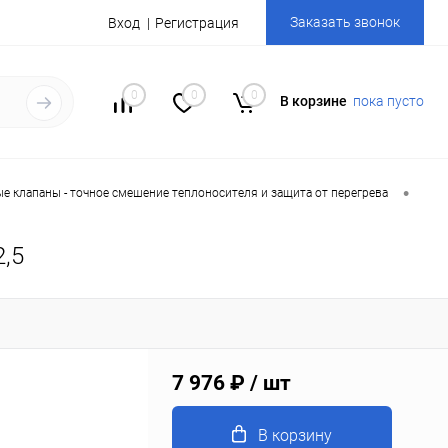
Заказать звонок
Вход
Регистрация
0
0
0
В корзине
пока пусто
•
е клапаны - точное смешение теплоносителя и защита от перегрева
2,5
7 976 ₽
/ шт
В корзину