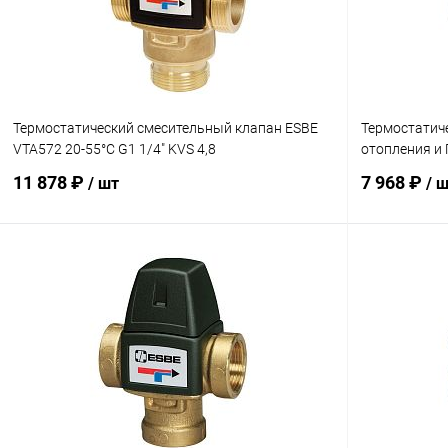
В избранное
заказ 3-5 дней
В избранн
Термостатический смесительный клапан ESBE
Термостатич
VTA572 20-55°C G1 1/4" KVS 4,8
отопления и 
11 878 ₽
7 968 ₽
/ шт
/ 
В корзину
Купить в 1 клик
Сравнение
Купить в 1
В избранное
заказ 3-5 дней
В избранн