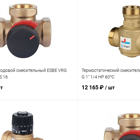
ходовой смесительный ESBE VRG
Термостатический смесител
S 16
G 1" 1/4 НР 60°С
12 165 ₽
шт
/ шт
В корзину
В корз
 клик
Сравнение
Купить в 1 клик