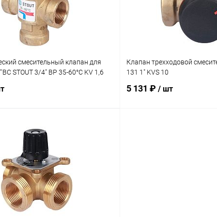
ое
заказ 3-5 дней
В избранное
еский смесительный клапан для
Клапан трехходовой смеси
ГВС STOUT 3/4" ВР 35-60°С KV 1,6
131 1" KVS 10
5 131 ₽
шт
/ шт
В корзину
В корз
 клик
Сравнение
Купить в 1 клик
ое
заказ 3-5 дней
В избранное