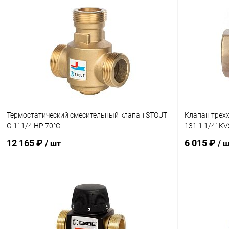
Термостатический смесительный клапан STOUT
Клапан трех
G 1" 1/4 НР 70°С
131 1 1/4" KV
12 165 ₽
6 015 ₽
/ шт
/ 
В корзину
Купить в 1 клик
Сравнение
Купить в 1