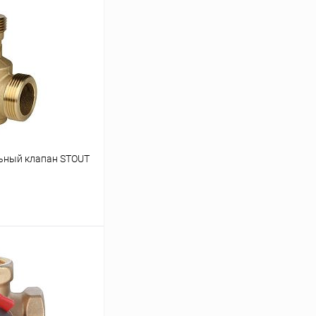
ьный клапан STOUT
ину
Сравнение