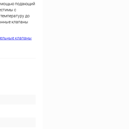
о помощью подающий
естимы с
 температуру до
Данные клапаны
тельные клапаны