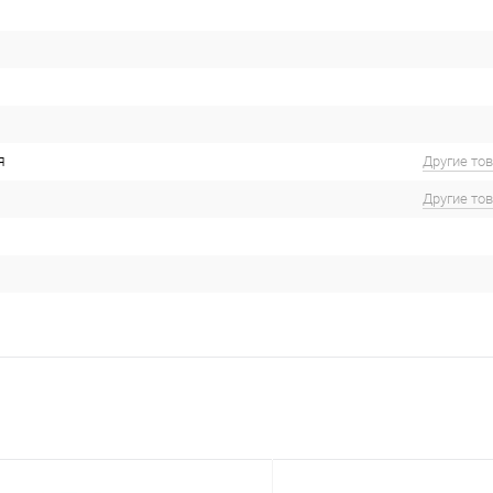
я
Другие то
Другие то