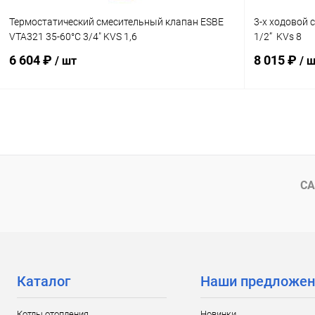
Термостатический смесительный клапан ESBE
3-х ходовой 
VTA321 35-60°C 3/4" KVS 1,6
1/2” KVs 8
6 604 ₽
8 015 ₽
/ шт
/ 
В корзину
Купить в 1 клик
Сравнение
Купить в 1
В избранное
заказ 3-5 дней
В избранн
СА
Каталог
Наши предложен
Котлы отопления
Новинки