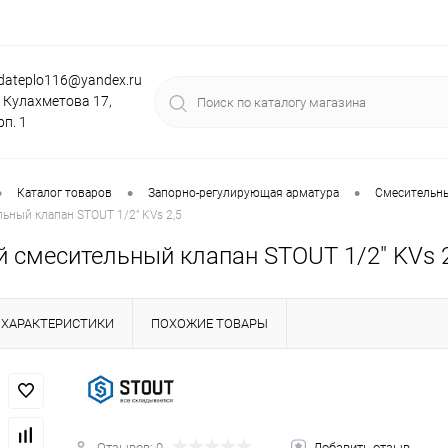
dateplo116@yandex.ru
. Кулахметова 17,
рп. 1
•
•
•
Каталог товаров
Запорно-регулирующая арматура
Смесительны
льный клапан STOUT 1/2" KVs 2,5
й смесительный клапан STOUT 1/2" KVs 
ХАРАКТЕРИСТИКИ
ПОХОЖИЕ ТОВАРЫ
Отзывов: 0
Добавить отзыв