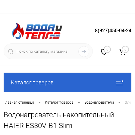
8(927)450-04-24
Вход
Регистрация
0
0
Каталог товаров
•
•
•
Главная страница
Каталог товаров
Водонагреватели
Элект
Водонагреватель накопительный
HAIER ES30V-B1 Slim