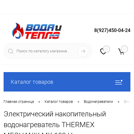
8(927)450-04-24
Вход
Регистрация
0
0
Каталог товаров
•
•
•
Главная страница
Каталог товаров
Водонагреватели
Элект
Электрический накопительный
водонагреватель THERMEX