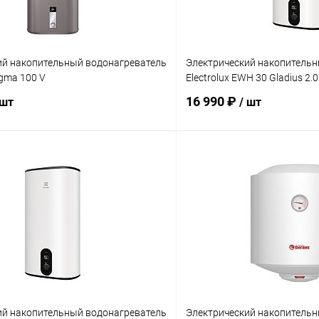
ий накопительный водонагреватель
Электрический накопительн
gma 100 V
Electrolux EWH 30 Gladius 2.0
16 990 ₽
 шт
/ шт
В корзину
В корз
 клик
Сравнение
Купить в 1 клик
ое
заказ 3-5 дней
В избранное
ий накопительный водонагреватель
Электрический накопительн