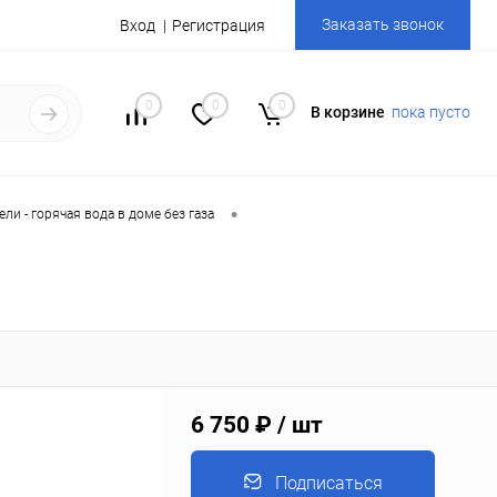
Заказать звонок
Вход
Регистрация
0
0
0
В корзине
пока пусто
•
ли - горячая вода в доме без газа
6 750 ₽
/ шт
Подписаться