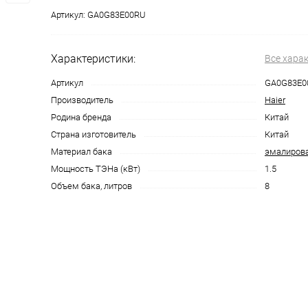
Артикул:
GA0G83E00RU
Характеристики:
Все хара
Артикул
GA0G83E0
Производитель
Haier
Родина бренда
Китай
Страна изготовитель
Китай
Материал бака
эмалирова
Мощность ТЭНа (кВт)
1.5
Объем бака, литров
8