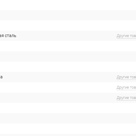
ая сталь
Другие то
на
Другие то
Другие то
Другие то