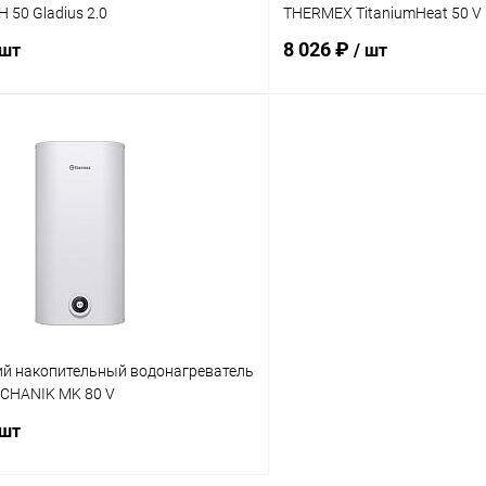
H 50 Gladius 2.0
THERMEX TitaniumHeat 50 V
8 026 ₽
 шт
/ шт
В корзину
В корз
 клик
Сравнение
Купить в 1 клик
ое
заказ 3-5 дней
В избранное
ий накопительный водонагреватель
CHANIK MK 80 V
 шт