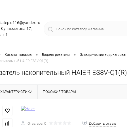
dateplo116@yandex.ru
. Кулахметова 17,
рп. 1
•
•
•
Каталог товаров
Водонагреватели
Электрические водонагревате
опительный HAIER ES8V-Q1(R)
ватель накопительный HAIER ES8V-Q1(R)
ХАРАКТЕРИСТИКИ
ПОХОЖИЕ ТОВАРЫ
Отзывов: 0
Добавить отзыв