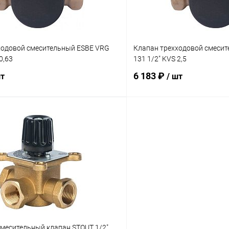
ходовой смесительный ESBE VRG
Клапан трехходовой смеси
0,63
131 1/2" KVS 2,5
6 183 ₽
шт
/ шт
В корзину
В корз
 клик
Сравнение
Купить в 1 клик
ое
заказ 3-5 дней
В избранное
смесительный клапан STOUT 1/2"