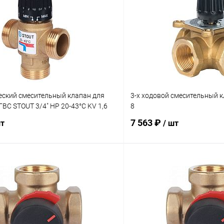
еский смесительный клапан для
3-х ходовой смесительный к
ГВС STOUT 3/4" НР 20-43°С KV 1,6
8
7 563 ₽
шт
/ шт
В корзину
В корз
 клик
Сравнение
Купить в 1 клик
ое
заказ 3-5 дней
В избранное