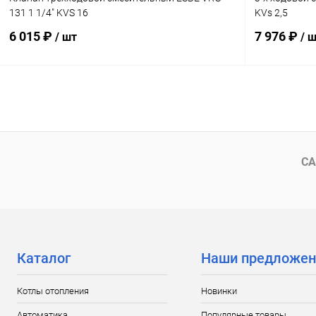
131 1 1/4" KVS 16
KVs 2,5
6 015 ₽
7 976 ₽
/ шт
/ 
В корзину
Купить в 1 клик
Сравнение
Купить в 1
В избранное
заказ 3-5 дней
В избранн
СА
Каталог
Наши предложен
Котлы отопления
Новинки
Автоматика
Популярные товары