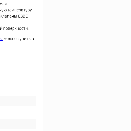
ия и
ную температуру
 Клапаны ESBE
й поверхности.
ны
можно купить в