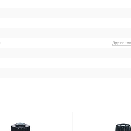
я
Другие то