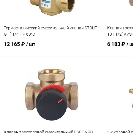
Термостатический смесительный клапан STOUT
Клапан трех
G 1" 1/4 НР 60°С
131 1/2" KVS 
12 165 ₽
6 183 ₽
/ шт
/ 
В корзину
Купить в 1 клик
Сравнение
Купить в 1
В избранное
заказ 3-5 дней
В избранн
Клапан трехходовой смесительный ESBE VRG
3-х ходовой 