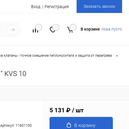
Заказать звонок
Вход
Регистрация
0
0
0
В корзине
пока пусто
•
е клапаны - точное смешение теплоносителя и защита от перегрева
" KVS 10
5 131 ₽
/ шт
В корзину
Артикул:
11601100