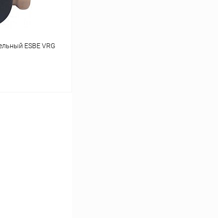
тельный ESBE VRG
ину
Сравнение
заказ 3-5 дней