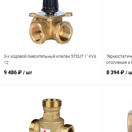
3-х ходовой смесительный клапан STOUT 1" KVs
Термостатич
12
отопления и 
9 486 ₽
8 394 ₽
/ шт
/ 
В корзину
Купить в 1 клик
Сравнение
Купить в 1
В избранное
заказ 3-5 дней
В избранн