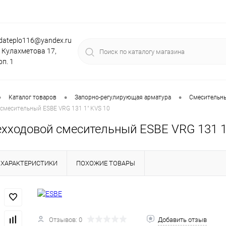
dateplo116@yandex.ru
. Кулахметова 17,
рп. 1
•
•
•
Каталог товаров
Запорно-регулирующая арматура
Смесительны
смесительный ESBE VRG 131 1" KVS 10
ехходовой смесительный ESBE VRG 131 1
ХАРАКТЕРИСТИКИ
ПОХОЖИЕ ТОВАРЫ
Отзывов: 0
Добавить отзыв